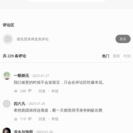
评论区
发送
共
229
条
评论
热门
最新
时刻
一般姬伍
・
2023-01-27
我们催更的时候不会发留言，只会在评论区吃爆米花。
・
240
回复
举报
四六凡
・
2023-01-26
果然跑团就得连着挺，断一天都觉得浑身有蚂蚁在爬
・
110
回复
举报
凉水与泡面
・
2023-01-26