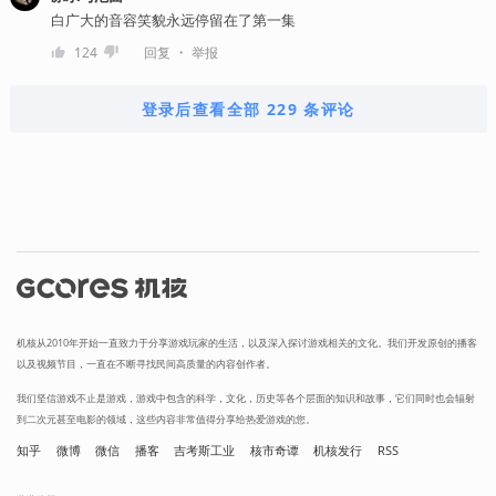
白广大的音容笑貌永远停留在了第一集
・
124
回复
举报
登录后查看全部 229 条评论
机核从2010年开始一直致力于分享游戏玩家的生活，以及深入探讨游戏相关的文化。我们开发原创的播客
以及视频节目，一直在不断寻找民间高质量的内容创作者。
我们坚信游戏不止是游戏，游戏中包含的科学，文化，历史等各个层面的知识和故事，它们同时也会辐射
到二次元甚至电影的领域，这些内容非常值得分享给热爱游戏的您。
知乎
微博
微信
播客
吉考斯工业
核市奇谭
机核发行
RSS