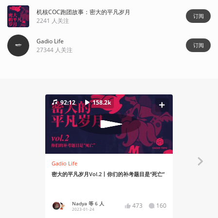
机核COC跑团故事：密大的平凡岁月
订阅
2241
人关注
Gadio Life
订阅
27344
人关注
92:12
158.2k
90:56
Gadio Life
Gadio Life
密大的平凡岁月Vol.2丨你们的补考题目是“死亡”
密大的平凡岁
Nadya 等 6 人
Nad
473
160
2023-01-24
2023