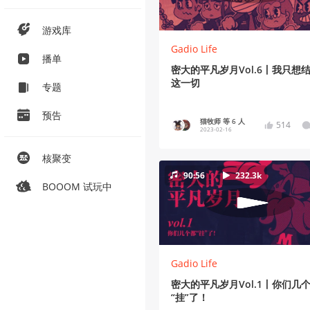
游戏库
Gadio Life
播单
密大的平凡岁月Vol.6丨我只想
这一切
专题
预告
猫牧师 等 6 人
514
2023-02-16
核聚变
90:56
232.3k
BOOOM 试玩中
Gadio Life
密大的平凡岁月Vol.1丨你们几
“挂”了！