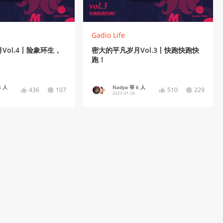
Gadio Life
Vol.4丨险象环生，
密大的平凡岁月Vol.3丨快跑快跑快
跑！
6 人
Nadya 等 6 人
436
107
510
229
2023-01-26