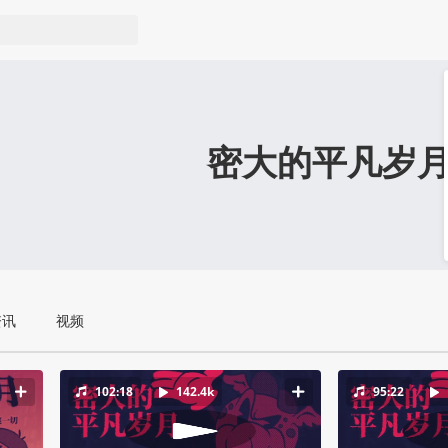
密大的平凡岁
资讯
视频
102:18
142.4k
95:22