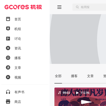
首页
机组
讨论
资讯
播客
文章
全部
播客
文章
视频
有声书
98:02
112.9k
商店