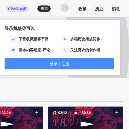
收藏
历史
消息
GPASS会员
登录机核你可以：
下载收藏播客节目
多端历史播放同步
月
发布内容动态/评论
关注喜欢的创作者
登录 / 注册
133.9k
92:12
150.8k