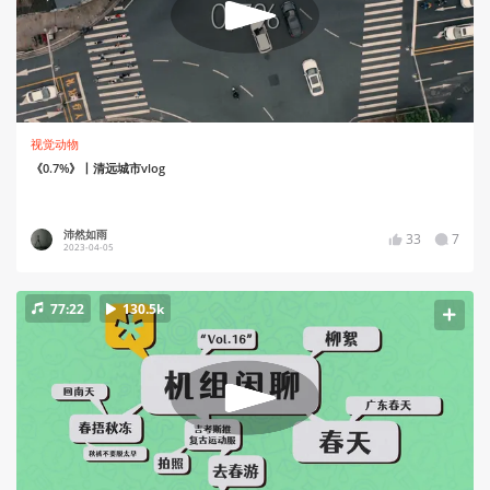
视觉动物
《0.7%》丨清远城市vlog
沛然如雨
33
7
2023-04-05
77:22
130.5k