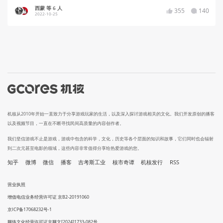
西蒙 等 6 人
355
140
2022-10-25
机核从2010年开始一直致力于分享游戏玩家的生活，以及深入探讨游戏相关的文化。我们开发原创的播客
以及视频节目，一直在不断寻找民间高质量的内容创作者。
我们坚信游戏不止是游戏，游戏中包含的科学，文化，历史等各个层面的知识和故事，它们同时也会辐射
到二次元甚至电影的领域，这些内容非常值得分享给热爱游戏的您。
知乎
微博
微信
播客
吉考斯工业
核市奇谭
机核发行
RSS
营业执照
增值电信业务经营许可证 京B2-20191060
京ICP备17068232号-1
网络文化经营许可证京网文[2024]1733-082号