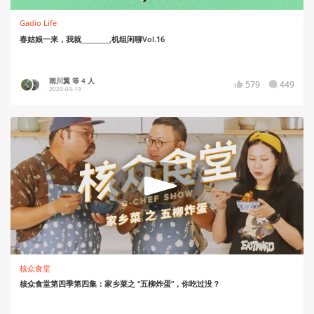
Gadio Life
春姑娘一来，我就________,机组闲聊Vol.16
雨川翼 等 4 人
579
449
2023-03-19
核众食堂
核众食堂第四季第四集：家乡菜之 “五柳炸蛋”，你吃过没？