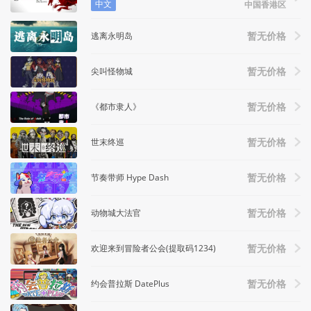
中文
中国香港区
逃离永明岛
暂无价格
尖叫怪物城
暂无价格
《都市隶人》
暂无价格
世末终巡
暂无价格
节奏带师 Hype Dash
暂无价格
动物城大法官
暂无价格
欢迎来到冒险者公会(提取码1234)
暂无价格
约会普拉斯 DatePlus
暂无价格