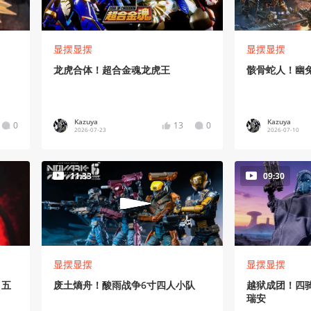
显摆显摆
显摆显摆
龙虎合体！超合金魂龙虎王
骸骨蛇人！幽
Kazuya
Kazuya
0
13
0
2026-07-23
2026-07-10
11:33
09:30
显摆显摆
显摆显摆
》五
废土熵舟！酸雨战争6寸四人小队
越狱成团！四
瑞安