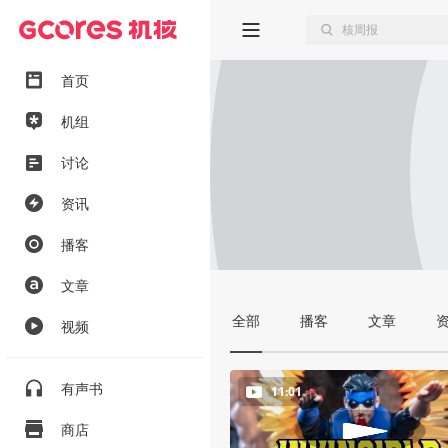
首页
机组
讨论
资讯
播客
文章
全部
播客
文章
视频
有声书
11:01
商店