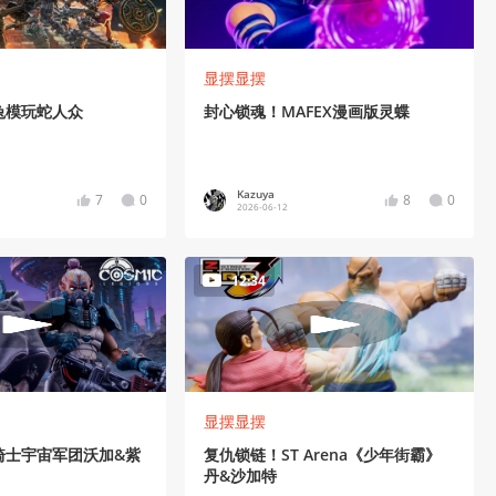
显摆显摆
兔模玩蛇人众
封心锁魂！MAFEX漫画版灵蝶
Kazuya
7
0
8
0
2026-06-12
12:34
显摆显摆
骑士宇宙军团沃加&紫
复仇锁链！ST Arena《少年街霸》
丹&沙加特