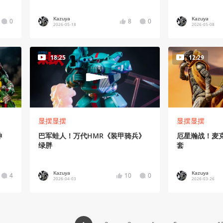
Kazuya
Kazuya
0
8
0
2026-05-18
2026-05-08
18:25
12:29
显摆显摆
显摆显摆
神
巴军蛙人！万代HMR《装甲骑兵》
厄星瀚战！麦
绿胖
套
Kazuya
Kazuya
4
10
0
2026-04-03
2026-03-26