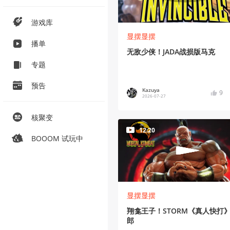
游戏库
显摆显摆
播单
无敌少侠！JADA战损版马克
专题
预告
Kazuya
9
2026-07-27
核聚变
12:20
BOOOM 试玩中
显摆显摆
翔龛王子！STORM《真人快打
郎