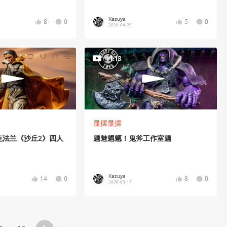
Kazuya
8
0
5
0
2026-04-29
11:13
显摆显摆
克法兰《沙丘2》四人
魑魅魍魉！鬼斧工作室魑
Kazuya
14
0
8
0
2026-03-17