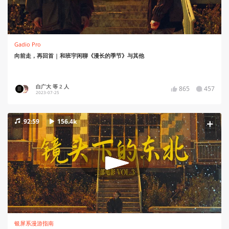
Gadio Pro
向前走，再回首 | 和班宇闲聊《漫长的季节》与其他
白广大 等 2 人
865
457
2023-07-25
92:59
156.4k
银屏系漫游指南