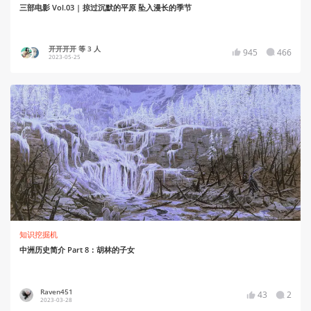
三部电影 Vol.03 | 掠过沉默的平原 坠入漫长的季节
开开开开 等 3 人
945
466
2023-05-25
知识挖掘机
中洲历史简介 Part 8：胡林的子女
Raven451
43
2
2023-03-28