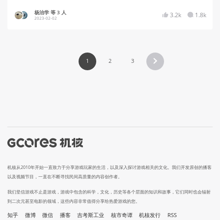
杨治学 等 3 人
3.2k
1.8k
2023-02-02
1
2
3
机核从2010年开始一直致力于分享游戏玩家的生活，以及深入探讨游戏相关的文化。我们开发原创的播客
以及视频节目，一直在不断寻找民间高质量的内容创作者。
我们坚信游戏不止是游戏，游戏中包含的科学，文化，历史等各个层面的知识和故事，它们同时也会辐射
到二次元甚至电影的领域，这些内容非常值得分享给热爱游戏的您。
知乎
微博
微信
播客
吉考斯工业
核市奇谭
机核发行
RSS