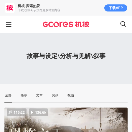
机核-探索热爱
下载APP
下载 机核App 浏览更多精彩内容
故事与设定\分析与见解\叙事
全部
播客
文章
资讯
视频
115:22
136.6k