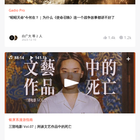
Gadio Pro
“昭昭天命”今何在？ | 为什么《使命召唤》连一个战争故事都讲不好了
白广大 等 2 人
1.4k
1.2k
2023-12-10
88:14
141.1k
银屏系漫游指南
三部电影 Vol.07 | 闲谈文艺作品中的死亡