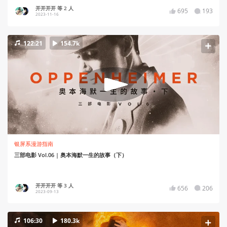
开开开开 等 2 人
695
193
2023-11-16
122:21
154.7k
银屏系漫游指南
三部电影 Vol.06 | 奥本海默一生的故事（下）
开开开开 等 3 人
656
206
2023-09-13
106:30
180.3k