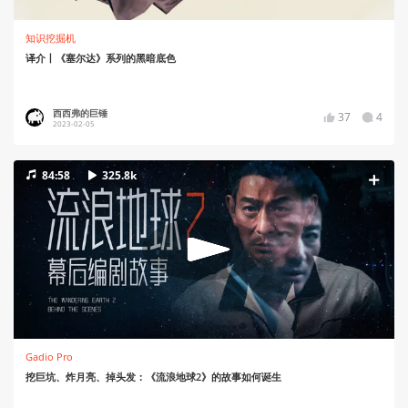
知识挖掘机
译介丨《塞尔达》系列的黑暗底色
西西弗的巨锤
37
4
2023-02-05
84:58
325.8k
Gadio Pro
挖巨坑、炸月亮、掉头发：《流浪地球2》的故事如何诞生