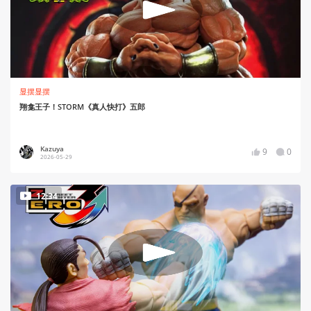
显摆显摆
翔龛王子！STORM《真人快打》五郎
Kazuya
9
0
2026-05-29
12:34