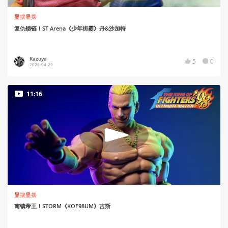
显摆显摆
复仇锁链！ST Arena《少年街霸》丹&沙加特
Kazuya
5
0
2026-04-29
11:16
显摆显摆
南镇帝王！STORM《KOF98UM》吉斯