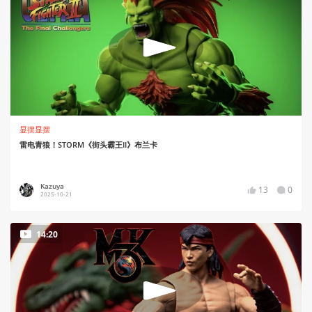
显摆显摆
雷电青狼！STORM《街头霸王II》布兰卡
Kazuya
13
0
2025-10-21
14:20