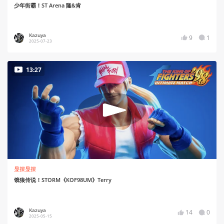
少年街霸！ST Arena 隆&肯
Kazuya
9
1
2025-07-23
13:27
显摆显摆
饿狼传说！STORM《KOF98UM》Terry
Kazuya
14
0
2025-05-15