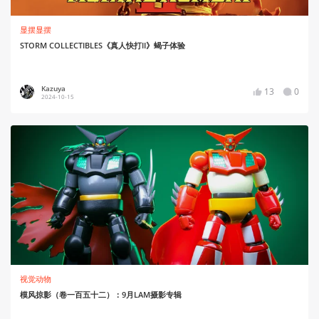
显摆显摆
STORM COLLECTIBLES《真人快打II》蝎子体验
Kazuya
13
0
2024-10-15
视觉动物
模风掠影（卷一百五十二）：9月LAM摄影专辑