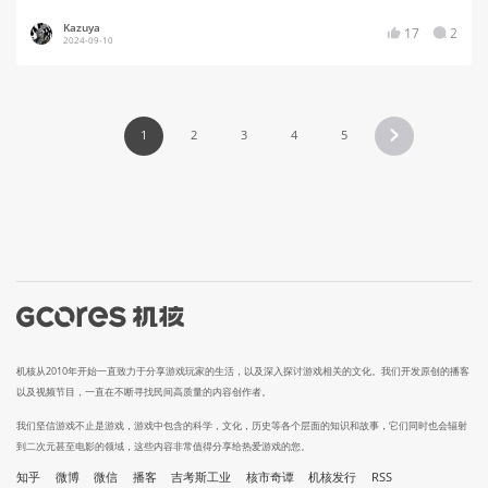
Kazuya
17
2
2024-09-10
1
2
3
4
5
机核从2010年开始一直致力于分享游戏玩家的生活，以及深入探讨游戏相关的文化。我们开发原创的播客
以及视频节目，一直在不断寻找民间高质量的内容创作者。
我们坚信游戏不止是游戏，游戏中包含的科学，文化，历史等各个层面的知识和故事，它们同时也会辐射
到二次元甚至电影的领域，这些内容非常值得分享给热爱游戏的您。
知乎
微博
微信
播客
吉考斯工业
核市奇谭
机核发行
RSS