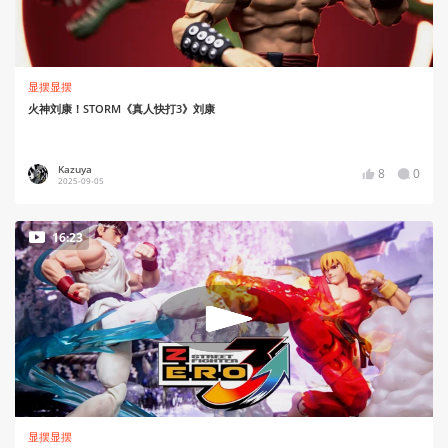
显摆显摆
火神刘康！STORM《真人快打3》刘康
Kazuya
8
0
2025-09-05
16:23
显摆显摆