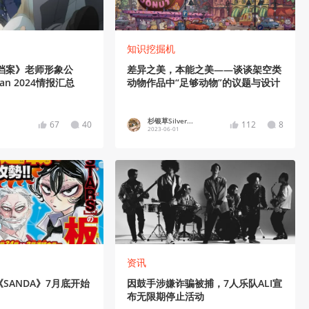
知识挖掘机
档案》老师形象公
差异之美，本能之美——谈谈架空类
pan 2024情报汇总
动物作品中“足够动物”的议题与设计
杉银草Silver...
67
40
112
8
2023-06-01
资讯
SANDA》7月底开始
因鼓手涉嫌诈骗被捕，7人乐队ALI宣
布无限期停止活动