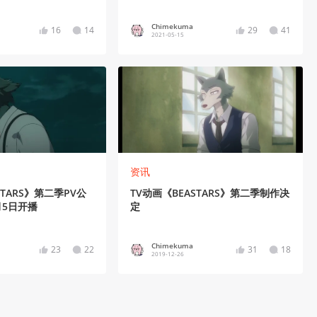
Chimekuma
16
14
29
41
2021-05-15
资讯
STARS》第二季PV公
TV动画《BEASTARS》第二季制作决
月5日开播
定
Chimekuma
23
22
31
18
2019-12-26