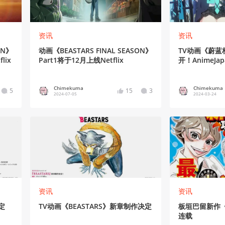
资讯
资讯
ON》
动画《BEASTARS FINAL SEASON》
TV动画《蔚蓝
lix
Part1将于12月上线Netflix
开！AnimeJa
Chimekuma
Chimekuma
5
15
3
2024-07-05
2024-03-24
资讯
资讯
定
TV动画《BEASTARS》新章制作决定
板垣巴留新作《
连载