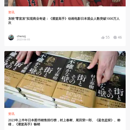
资讯
东映“零宣发”实现商业奇迹：《灌篮高手》动画电影日本观众人数突破1000万人
次
chenzj
55
46
2023-06-05
资讯
2023年上半年日本图书销售排行榜，村上春树、尾田荣一郎、《蓝色监狱》、称
雄，《灌篮高手》畅销