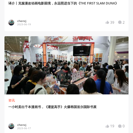
译介丨克服漫改动画电影困境，永远照进当下的《THE FIRST SLAM DUNK》
chenzj
39
2
2023-06-19
资讯
一小时卖出千本漫画书，《灌篮高手》火爆韩国首尔国际书展
chenzj
19
0
2023-06-17