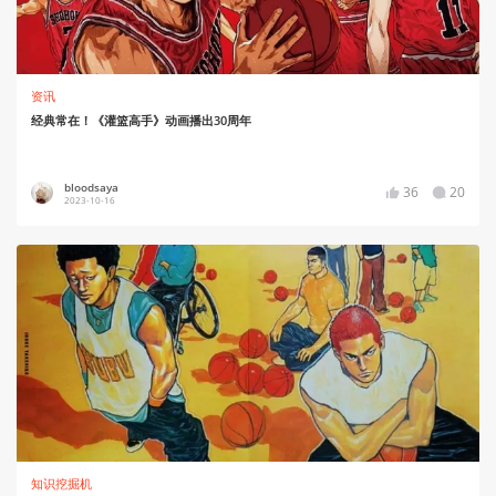
资讯
经典常在！《灌篮高手》动画播出30周年
bloodsaya
36
20
2023-10-16
知识挖掘机