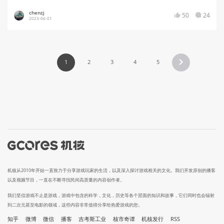
chenzj
50
24
2023-06-01
1
2
3
4
5
机核从2010年开始一直致力于分享游戏玩家的生活，以及深入探讨游戏相关的文化。我们开发原创的播客
以及视频节目，一直在不断寻找民间高质量的内容创作者。
我们坚信游戏不止是游戏，游戏中包含的科学，文化，历史等各个层面的知识和故事，它们同时也会辐射
到二次元甚至电影的领域，这些内容非常值得分享给热爱游戏的您。
知乎
微博
微信
播客
吉考斯工业
核市奇谭
机核发行
RSS