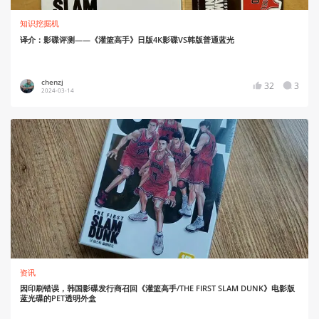
知识挖掘机
译介：影碟评测——《灌篮高手》日版4K影碟VS韩版普通蓝光
chenzj
32
3
2024-03-14
资讯
因印刷错误，韩国影碟发行商召回《灌篮高手/THE FIRST SLAM DUNK》电影版
蓝光碟的PET透明外盒