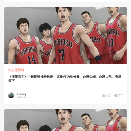
知识挖掘机
《灌篮高手》中日翻译抽样检测：原作VS内地长春、台湾尖端、台湾大然、香港
天下
chenzj
66
11
2023-06-14