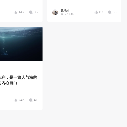
魏清纯
142
36
62
30
2019-11-15
安利，是一篇人与海的
的内心自白
246
41