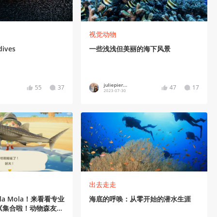
视觉动物
dives
一些浅浅但美丽的海下风景
juliepier...
55
37
47
17
2023-07-30
出去走走
a Mola！来看看专业
海底的呼唤：从零开始的潜水生涯
《集合啦！动物森友