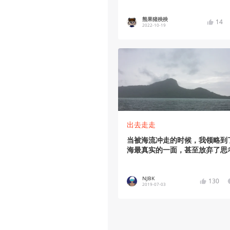
熊果猪殃殃
14
2022-10-19
出去走走
当被海流冲走的时候，我领略到
海最真实的一面，甚至放弃了思
NJBK
130
2019-07-03