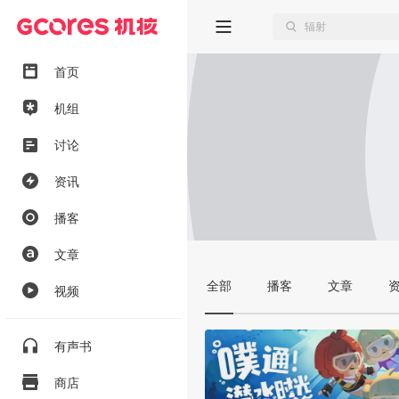
首页
机组
讨论
资讯
播客
文章
全部
播客
文章
视频
有声书
商店