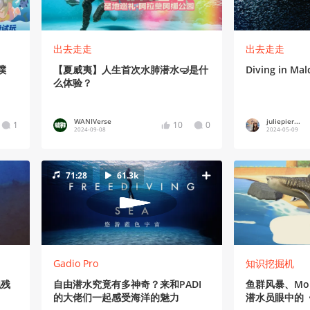
出去走走
出去走走
噗
【夏威夷】人生首次水肺潜水🤿是什
Diving in Mal
么体验？
WANIVerse
juliepier...
1
10
0
2024-09-08
2024-05-09
71:28
61.3k
Gadio Pro
知识挖掘机
舰残
自由潜水究竟有多神奇？来和PADI
鱼群风暴、Mol
的大佬们一起感受海洋的魅力
潜水员眼中的