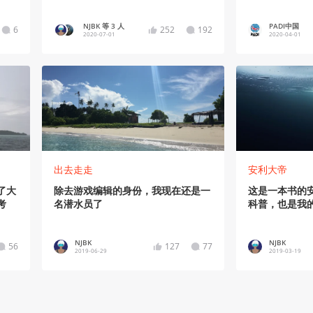
会》
NJBK 等 3 人
PADI中国
6
252
192
2020-07-01
2020-04-01
出去走走
安利大帝
了大
除去游戏编辑的身份，我现在还是一
这是一本书的
考
名潜水员了
科普，也是我
NJBK
NJBK
56
127
77
2019-06-29
2019-03-19