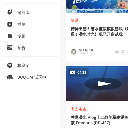
游戏库
资讯
播单
精神出游！潜水度假模拟游戏《
通！潜水时光》现已开启试玩
专题
预告
蛙子蛙子蛙
12
2026-03-12
核聚变
04:28
BOOOM 试玩中
出去走走
冲绳潜水 Vlog丨二战美军驱逐
骸 Emmons (DD-457)