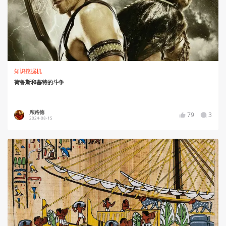
知识挖掘机
荷鲁斯和塞特的斗争
席路德
79
3
2024-08-15