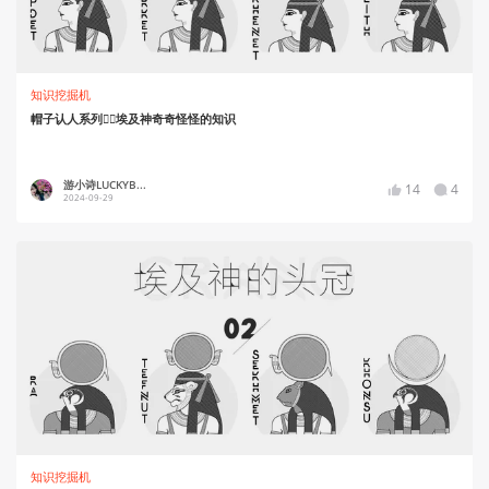
知识挖掘机
帽子认人系列👉🏻埃及神奇奇怪怪的知识
游小诗LUCKYB...
14
4
2024-09-29
知识挖掘机