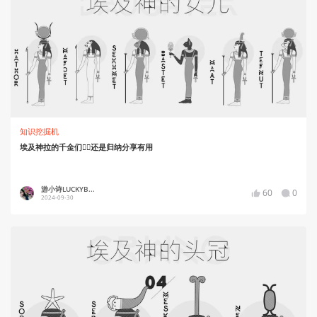
知识挖掘机
埃及神拉的千金们👍🏻还是归纳分享有用
游小诗LUCKYB...
60
0
2024-09-30