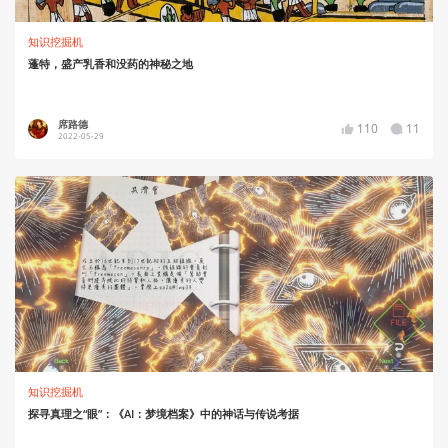
知识挖掘机
蓬特，盛产乳香和没药的神秘之地
席路德
110
11
2022-05-29
知识挖掘机
探寻真理之“眼”：《AI：梦境档案》中的神话与传说考据