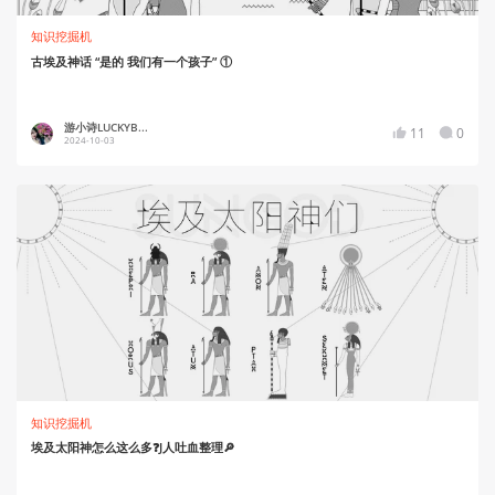
知识挖掘机
古埃及神话 “是的 我们有一个孩子” ①
游小诗LUCKYB...
11
0
2024-10-03
知识挖掘机
埃及太阳神怎么这么多❓J人吐血整理🔎