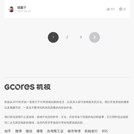
猫翼子
61
8
2021-02-27
1
2
3
机核从2010年开始一直致力于分享游戏玩家的生活，以及深入探讨游戏相关的文化。我们开发原创的播客
以及视频节目，一直在不断寻找民间高质量的内容创作者。
我们坚信游戏不止是游戏，游戏中包含的科学，文化，历史等各个层面的知识和故事，它们同时也会辐射
到二次元甚至电影的领域，这些内容非常值得分享给热爱游戏的您。
知乎
微博
微信
播客
吉考斯工业
核市奇谭
机核发行
RSS