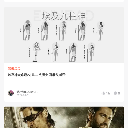
出去走走
埃及神太难记❓方法→ 先男女 再看头 帽子
游小诗LUCKYB...
16
0
2024-08-31