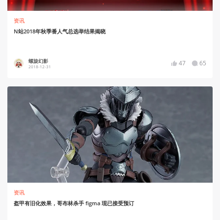
资讯
N站2018年秋季番人气总选举结果揭晓
螺旋幻影
47
65
2018-12-31
资讯
盔甲有旧化效果，哥布林杀手 figma 现已接受预订