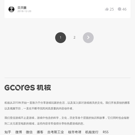
日天嗷
25
46
2018-12-20
1
2
机核从2010年开始一直致力于分享游戏玩家的生活，以及深入探讨游戏相关的文化。我们开发原创的播客
以及视频节目，一直在不断寻找民间高质量的内容创作者。
我们坚信游戏不止是游戏，游戏中包含的科学，文化，历史等各个层面的知识和故事，它们同时也会辐射
到二次元甚至电影的领域，这些内容非常值得分享给热爱游戏的您。
知乎
微博
微信
播客
吉考斯工业
核市奇谭
机核发行
RSS