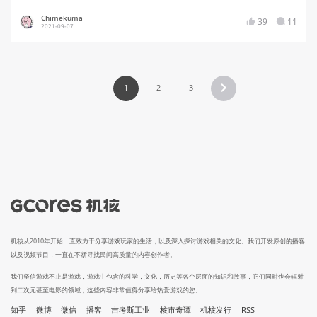
Chimekuma
39
11
2021-09-07
1
2
3
机核从2010年开始一直致力于分享游戏玩家的生活，以及深入探讨游戏相关的文化。我们开发原创的播客
以及视频节目，一直在不断寻找民间高质量的内容创作者。
我们坚信游戏不止是游戏，游戏中包含的科学，文化，历史等各个层面的知识和故事，它们同时也会辐射
到二次元甚至电影的领域，这些内容非常值得分享给热爱游戏的您。
知乎
微博
微信
播客
吉考斯工业
核市奇谭
机核发行
RSS