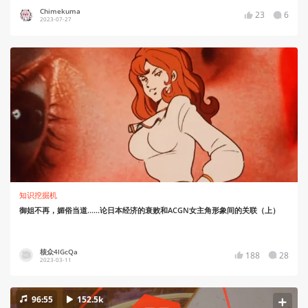
Chimekuma
23
6
2023-07-27
知识挖掘机
御姐不再，媚俗当道……论日本经济的衰败和ACGN女主角形象间的关联（上）
核众4lGcQa
188
28
2023-03-11
96:55
152.5k