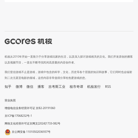
机核从2010年开始一直致力于分享游戏玩家的生活，以及深入探讨游戏相关的文化。我们开发原创的播客
以及视频节目，一直在不断寻找民间高质量的内容创作者。
我们坚信游戏不止是游戏，游戏中包含的科学，文化，历史等各个层面的知识和故事，它们同时也会辐射
到二次元甚至电影的领域，这些内容非常值得分享给热爱游戏的您。
知乎
微博
微信
播客
吉考斯工业
核市奇谭
机核发行
RSS
营业执照
增值电信业务经营许可证 京B2-20191060
京ICP备17068232号-1
网络文化经营许可证京网文[2024]1733-082号
京公网安备 11010502036937号