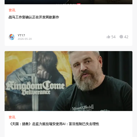
资讯
战马工作室确认正在开发两款新作
YT17
54
42
2026-05-20
资讯
《天国：拯救》总监力挺拉瑞安使用AI：盲目抵制已失去理性