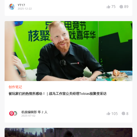
YT17
75
89
2025-12-22
创作笔记
被玩家们的热情所感动！｜战马工作室公关经理Tobias核聚变采访
机核编辑部 等 2 人
105
8
2025-07-02