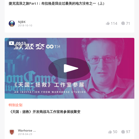
捷克流浪之旅Part I：布拉格是我去过最美的地方没有之一（上）
NJBK
114
71
2018-10-10
00:53
特别企划
《天国：拯救》开发商战马工作室将参展核聚变
Warhorse ...
50
97
2018-04-23