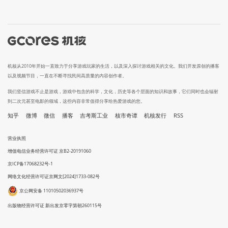
机核从2010年开始一直致力于分享游戏玩家的生活，以及深入探讨游戏相关的文化。我们开发原创的播客
以及视频节目，一直在不断寻找民间高质量的内容创作者。
我们坚信游戏不止是游戏，游戏中包含的科学，文化，历史等各个层面的知识和故事，它们同时也会辐射
到二次元甚至电影的领域，这些内容非常值得分享给热爱游戏的您。
知乎
微博
微信
播客
吉考斯工业
核市奇谭
机核发行
RSS
营业执照
增值电信业务经营许可证 京B2-20191060
京ICP备17068232号-1
网络文化经营许可证京网文[2024]1733-082号
京公网安备 11010502036937号
出版物经营许可证 新出发京零字第朝260115号