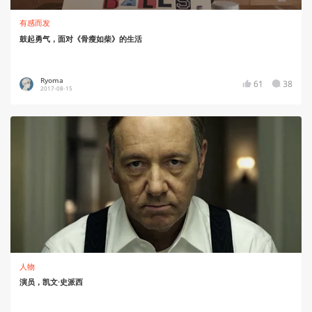
有感而发
鼓起勇气，面对《骨瘦如柴》的生活
Ryoma
61
38
2017-08-15
人物
演员，凯文·史派西