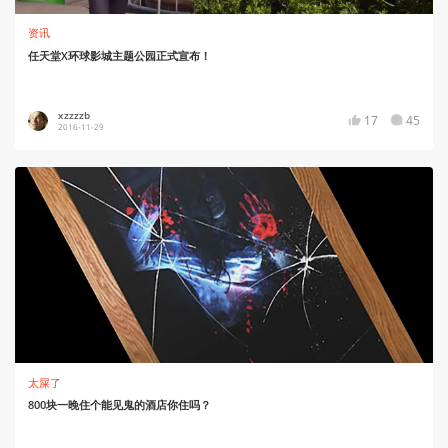
资讯
任天堂X环球影城主题公园正式宣布！
xzzzzb
17
45
2016-11-29
太屎了
800块一晚住个能见鬼的酒店你住吗？