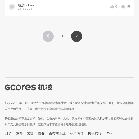
核众UcIpez
9
15
2015-09-25
1
2
机核从2010年开始一直致力于分享游戏玩家的生活，以及深入探讨游戏相关的文化。我们开发原创的播客
以及视频节目，一直在不断寻找民间高质量的内容创作者。
我们坚信游戏不止是游戏，游戏中包含的科学，文化，历史等各个层面的知识和故事，它们同时也会辐射
到二次元甚至电影的领域，这些内容非常值得分享给热爱游戏的您。
知乎
微博
微信
播客
吉考斯工业
核市奇谭
机核发行
RSS