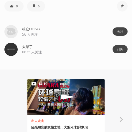
9
6
核众UcIpez
关注
56
人关注
太屎了
订阅
6635
人关注
14:19
出去走走
安利大帝
隔绝现实的欢愉之地：大阪环球影城USJ
去了一趟环