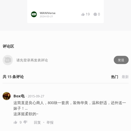
WANIVerse
机核编
19
0
2024-03-21
2024-09
评论区
发送
共
15
条
评论
热门
最新
Box电
・
2015-09-27
这简直是良心商人，800块一套房，装饰华美，温和舒适，还外送一
妹子！...
这床挺柔软的~
・
9
回复
举报