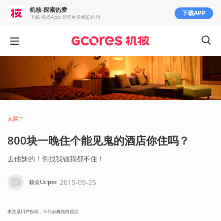
机核-探索热爱
下载APP
下载 机核App 浏览更多精彩内容
太屎了
800块一晚住个能见鬼的酒店你住吗？
去他妹的！倒找我钱我都不住！
2015-09-25
核众UcIpez
本文系用户投稿，不代表机核网观点