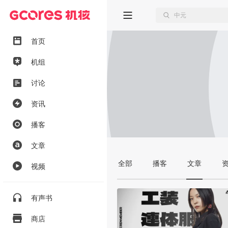
首页
机组
讨论
资讯
播客
文章
全部
播客
文章
视频
有声书
商店