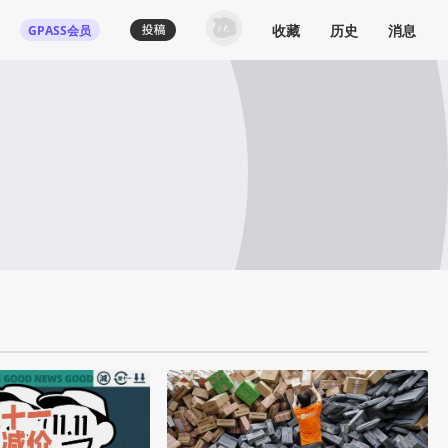
收藏
历史
消息
GPASS会员