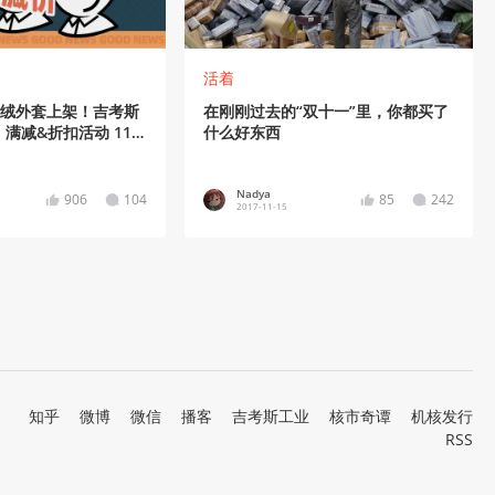
活着
粒绒外套上架！吉考斯
在刚刚过去的“双十一”里，你都买了
满减&折扣活动 11
什么好东西
Nadya
906
104
85
242
2017-11-15
知乎
微博
微信
播客
吉考斯工业
核市奇谭
机核发行
RSS