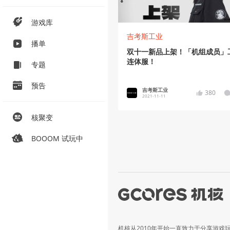
游戏库
吉考斯工业
播单
双十一新品上架！「机组成员」
连体服！
专题
预告
吉考斯工业
380
2021-11-11
核聚变
BOOOM 试玩中
机核从2010年开始一直致力于分享游戏