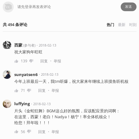
发送
共
494
条
评论
热门
最新
时刻
西蒙
・
2018-02-13
(
参与者
)
祝大家狗年旺旺
・
139
回复
举报
sunyatsen6
・
2018-02-13
今年上班最后一天，我tm听爆，祝大家来年继续上班摸鱼听机核
・
71
回复
举报
luffying
・
2018-02-13
片头《金蛇狂舞》BGM这么好的氛围，应该配应景的词啊：
在这里，西蒙！老白！Nadya！杨宁！率全体机核众！
给您！拜年啦！！！
・
56
回复
举报