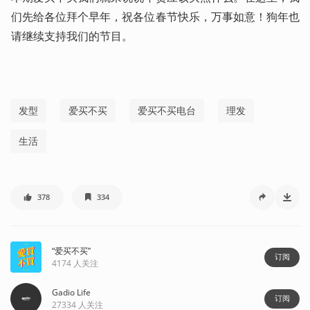
们先给各位拜个早年，祝各位春节快乐，万事如意！狗年也
请继续支持我们的节目。
发型
爱买不买
爱买不买电台
理发
生活
378
334
“爱买不买”
订阅
4174
人关注
Gadio Life
订阅
27334
人关注