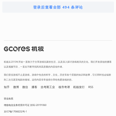
登录后查看全部 494 条评论
机核从2010年开始一直致力于分享游戏玩家的生活，以及深入探讨游戏相关的文化。我们开发原创的播客
以及视频节目，一直在不断寻找民间高质量的内容创作者。
我们坚信游戏不止是游戏，游戏中包含的科学，文化，历史等各个层面的知识和故事，它们同时也会辐射
到二次元甚至电影的领域，这些内容非常值得分享给热爱游戏的您。
知乎
微博
微信
播客
吉考斯工业
核市奇谭
机核发行
RSS
营业执照
增值电信业务经营许可证 京B2-20191060
京ICP备17068232号-1