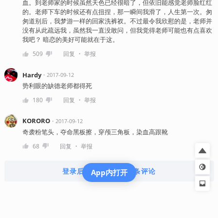
血。到老师家的时候虽然天色已经很暗了，但依旧能感觉老师脸红红
的。老师下车的时候还有点扭捏，那一瞬间我滑了，人生第一次。匆
匆道别后，我梦游一样的回家洗裤衩。不过最令我欣慰的是，老师并
没有从此疏远我，虽然我一直没敢问，但我觉得老师可能也有点喜欢
我吧？ 暗恋的美好可能就在于这。
・
509
回复
举报
Hardy
・
2017-09-12
势利眼的缺德老师都得死
・
180
回复
举报
KORORO
・
2017-09-12
奇袭粉笔头，夺命黑板擦，穿颅三角板，染血高跟靴
・
68
回复
举报
登录后查看全部 926 条评论
App内打开