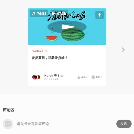
76:54
47.2k
82:09
Gadio Life
Gadio Life
炎炎夏日，消暑吃点啥？
老哥！
Hardy 等 5 人
东德
449
683
2017-07-28
2017
评论区
发送