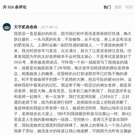
共
926
条
评论
热门
最新
时刻
天字贰叁叁叁
・
2017-09-12
我英语一直是最好的科目，因为我们初中英语老师身材巨性感，胸大
肤白腿长，一头乌黑的长发，不加修饰，从不化妆，身上永远有淡淡
的肥皂味儿。上课时会戴一副巨性感的眼镜儿，一下课就匆匆摘下
来。我当时拼命学习英语，次次满分，就为了让英语老师注意我。结
果发现因为学的太好老师根本不会对我太操心，于是考试直接算好了
59分考，果然被老师谈话。可怜我一个初一就能背马丁路德金的骚
年，就硬是在她面前装了2年弱智... 每次放学后暗搓搓的蹭在老师身
边，闻着她身上的幽香，在昏暗的台灯前读那些早已烂熟于胸的课
文。时不常偷偷用手肘蹭一下老师的大胸，然后可耻的硬40分钟。这
堪称我初中最美好的记忆。我这辈子唯一暗恋过的俩女老师，都是英
语老师，都是大胸....真有意思。后来初三她不教我了，我还是经常会
和老师一起聊天，有一次放学，我打完篮球回家，已经8点了，正好
遇到老师下班，因为和老师打招呼，老师踩排水渠上把鞋跟弄断了。
鬼使神差的我提出带老师一段儿，她居然没拒绝，我的山地车没后架
子，老师就坐在大梁上，5秒不到我就硬的和喜马拉雅山一样。那4公
里真是人生骑的最销魂的一段路.... 空间狭小，老师几乎是靠在我怀
里，我知道她肯定感觉到我的珠峰了。她身上的香味儿一个劲儿的往
我鼻子里钻，她洗发水的味道让我心驰迷醉，可能因为当时有点脑缺