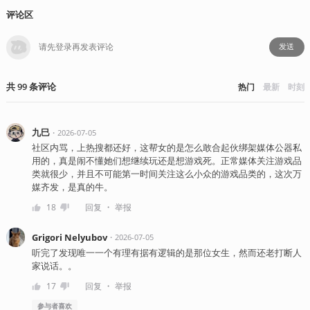
评论区
发送
共
99
条
评论
热门
最新
时刻
九巳
・
2026-07-05
社区内骂，上热搜都还好，这帮女的是怎么敢合起伙绑架媒体公器私
用的，真是闹不懂她们想继续玩还是想游戏死。正常媒体关注游戏品
类就很少，并且不可能第一时间关注这么小众的游戏品类的，这次万
媒齐发，是真的牛。
・
18
回复
举报
Grigori Nelyubov
・
2026-07-05
听完了发现唯一一个有理有据有逻辑的是那位女生，然而还老打断人
家说话。。
・
17
回复
举报
参与者
喜欢