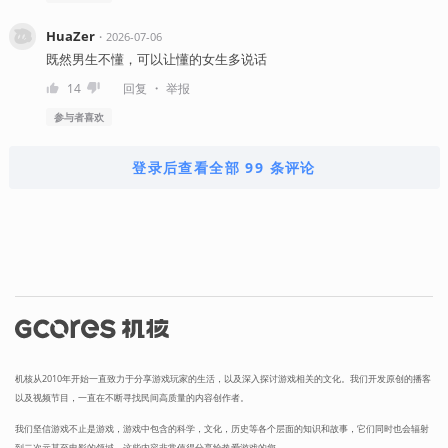
HuaZer
・
2026-07-06
既然男生不懂，可以让懂的女生多说话
・
14
回复
举报
参与者
喜欢
登录后查看全部 99 条评论
机核从2010年开始一直致力于分享游戏玩家的生活，以及深入探讨游戏相关的文化。我们开发原创的播客
以及视频节目，一直在不断寻找民间高质量的内容创作者。
我们坚信游戏不止是游戏，游戏中包含的科学，文化，历史等各个层面的知识和故事，它们同时也会辐射
到二次元甚至电影的领域，这些内容非常值得分享给热爱游戏的您。