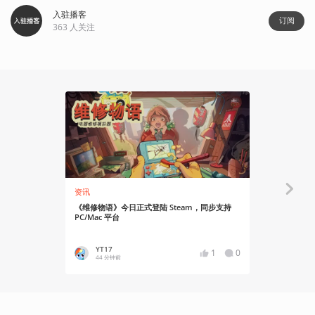
入驻播客
订阅
363
人关注
资讯
资讯
《维修物语》今日正式登陆 Steam，同步支持
皮克斯经典
PC/Mac 平台
地，8月19
YT17
Chime
1
0
44 分钟前
59 分钟