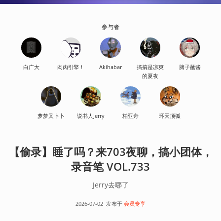
参与者
白广大
肉肉引擎！
Akihabar
搞搞是凉爽
脑子蘸酱
的夏夜
萝萝又卜卜
说书人Jerry
柏亚舟
环天顶弧
【偷录】睡了吗？来703夜聊，搞小团体，
录音笔 VOL.733
Jerry去哪了
2026-07-02
发布于
会员专享