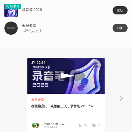
会员专享
录音笔 2026
试听
会员专享
订阅
1459
人关注
22:11
29:30
会员专享
会员专享
在核聚变门口点烟的三人，录音笔 VOL.732
大门奇遇2025
annann 等 3 人
说书人
218
81
2026-07-01
2025