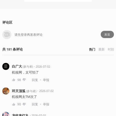
评论区
发送
共
181
条
评论
热门
最新
时刻
白广大
・
2026-07-02
(
参与者
)
机核网，太可怕了
・
98
回复
举报
环天顶弧
・
2026-07-02
(
参与者
)
机核网太TM次了
・
90
回复
举报
龙纹鬼灯丸
・
2026-07-02