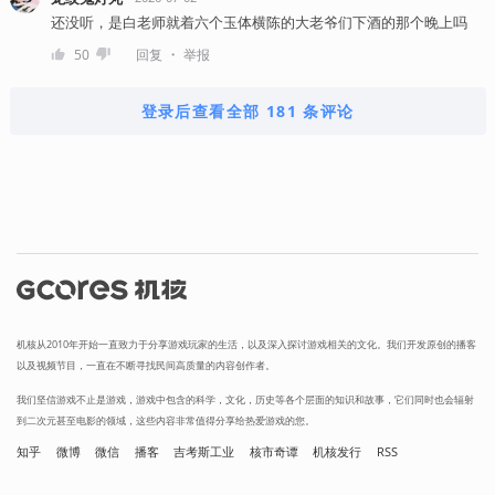
还没听，是白老师就着六个玉体横陈的大老爷们下酒的那个晚上吗
・
50
回复
举报
登录后查看全部 181 条评论
机核从2010年开始一直致力于分享游戏玩家的生活，以及深入探讨游戏相关的文化。我们开发原创的播客
以及视频节目，一直在不断寻找民间高质量的内容创作者。
我们坚信游戏不止是游戏，游戏中包含的科学，文化，历史等各个层面的知识和故事，它们同时也会辐射
到二次元甚至电影的领域，这些内容非常值得分享给热爱游戏的您。
知乎
微博
微信
播客
吉考斯工业
核市奇谭
机核发行
RSS