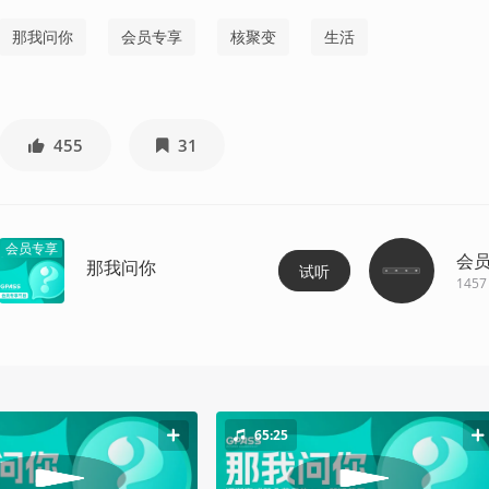
那我问你
会员专享
核聚变
生活
455
31
会员专享
会
那我问你
试听
1457
65:25