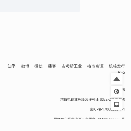
知乎
微博
微信
播客
吉考斯工业
核市奇谭
机核发行
RSS
营业执照
增值电信业务经营许可证 京B2-20191060
京ICP备17068232号-1
网络文化经营许可证京网文[2024]1733-082号
京公网安备 11010502036937号