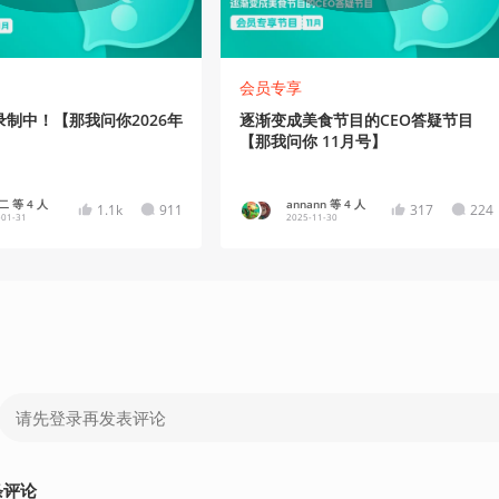
会员专享
制中！【那我问你2026年
逐渐变成美食节目的CEO答疑节目
【那我问你 11月号】
 等 4 人
annann 等 4 人
1.1k
911
317
224
-01-31
2025-11-30
条
评论