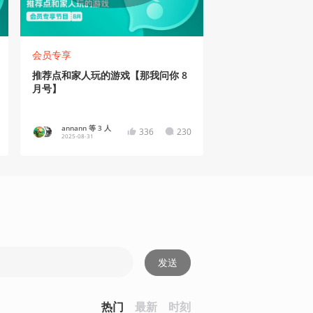
会员专享
推荐点和家人玩的游戏【那我问你 8
月号】
annann 等 3 人
336
230
2025-08-31
发送
热门
最新
时刻