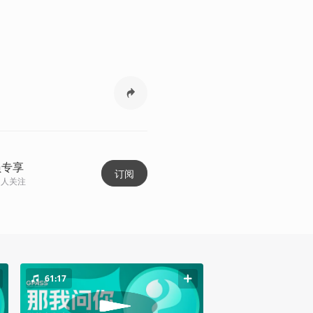
员专享
订阅
人关注
61:17