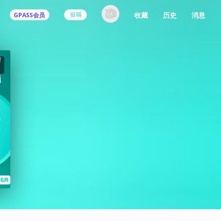
收藏
历史
消息
GPASS会员