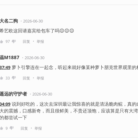
大名二狗
・
2026-06-30
希艺欧这回请嘉宾给包车了吗😌😌😌
・
97
回复
举报
温M1887
・
2026-06-30
萝卜引擎连在一起念，听起来就好像某种萝卜朋克世界观里的
37:49
・
33
回复
举报
遥远的守护者
・
2026-06-30
说到好吃的，这次去深圳最让我惊喜的就是清汤脆肉鲩，真的
04:09
大的震撼，口感新奇，而且很鲜美，不贵还顶饱，应该算是只有大湾
的都尝试一下
・
9
回复
举报