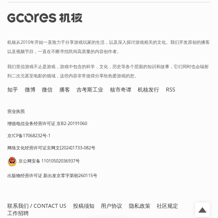
机核从2010年开始一直致力于分享游戏玩家的生活，以及深入探讨游戏相关的文化。我们开发原创的播客
以及视频节目，一直在不断寻找民间高质量的内容创作者。
我们坚信游戏不止是游戏，游戏中包含的科学，文化，历史等各个层面的知识和故事，它们同时也会辐射
到二次元甚至电影的领域，这些内容非常值得分享给热爱游戏的您。
知乎
微博
微信
播客
吉考斯工业
核市奇谭
机核发行
RSS
营业执照
增值电信业务经营许可证 京B2-20191060
京ICP备17068232号-1
网络文化经营许可证京网文[2024]1733-082号
京公网安备 11010502036937号
出版物经营许可证 新出发京零字第朝260115号
联系我们 / CONTACT US
投稿须知
用户协议
隐私政策
社区规定
工作招聘