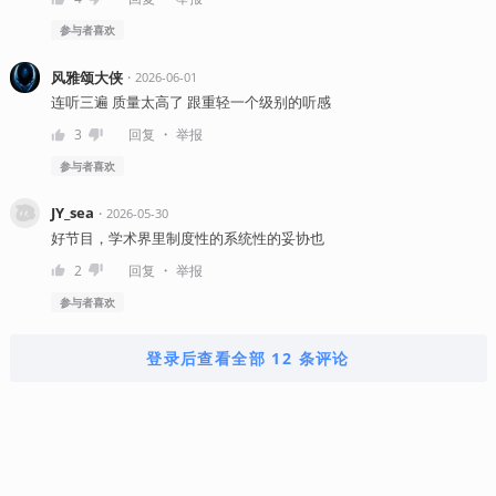
参与者
喜欢
风雅颂大侠
・
2026-06-01
连听三遍 质量太高了 跟重轻一个级别的听感
・
3
回复
举报
参与者
喜欢
JY_sea
・
2026-05-30
好节目，学术界里制度性的系统性的妥协也
・
2
回复
举报
参与者
喜欢
登录后查看全部 12 条评论