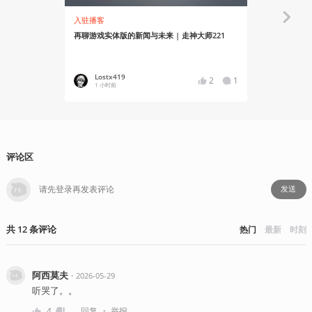
入驻播客
资讯
再聊游戏实体版的新闻与未来 | 走神大师221
《守望先锋》
Lostx419
YT17
2
1
1 小时前
12 小时
评论区
发送
共
12
条
评论
热门
最新
时刻
阿西莫夫
・
2026-05-29
听哭了。。
・
4
回复
举报