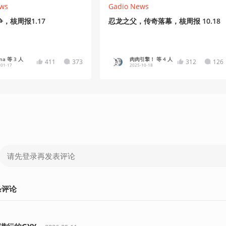
ws
Gadio News
，核周报1.17
忍龙之父，传奇落幕，核周报 10.18
ma 等 3 人
肉肉引擎！ 等 4 人
411
373
312
126
-01-17
2025-10-18
条
评论