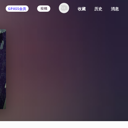
收藏
历史
消息
GPASS会员