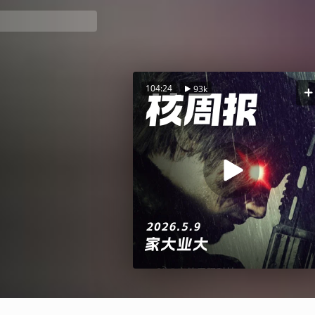
104:24
93k