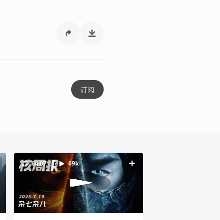
订阅
64:07
69k