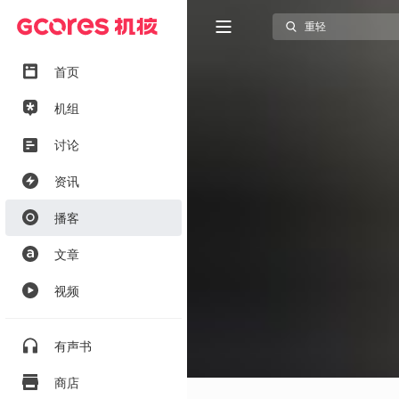
首页
机组
讨论
资讯
播客
文章
视频
有声书
商店