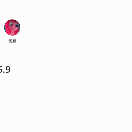
雪豆
.9