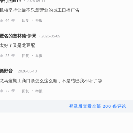
潜行的GYY
・
2026-05-11
机核坚持让最不乐意营业的员工口播广告
・
44
回复
举报
匿名的塞林德·伊果
・
2026-05-09
太好了又是龙豆配
・
25
回复
举报
循野音
・
2026-05-10
龙马这期工商口条怎么这么顺，不是结巴我不听了😡
・
22
回复
举报
登录后查看全部 200 条评论