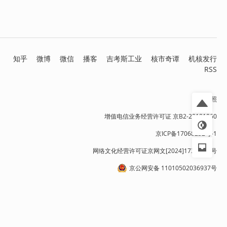
知乎
微博
微信
播客
吉考斯工业
核市奇谭
机核发行
RSS
营业执照
增值电信业务经营许可证 京B2-20191060
京ICP备17068232号-1
网络文化经营许可证京网文[2024]1733-082号
京公网安备 11010502036937号
出版物经营许可证 新出发京零字第朝260115号