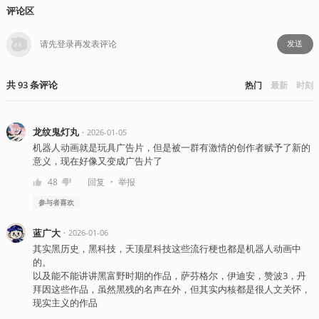
评论区
发送
共
93
条
评论
热门
最新
时刻
龙纹鬼灯丸
・
2026-01-05
机器人动画就是玩具广告片，但是被一群有激情的创作者赋予了新的
意义，现在好像又变成广告片了
・
48
回复
举报
参与者
喜欢
蓝广大
・
2026-01-06
其实黑历史，黑科技，天顶星科技这些流行梗也都是机器人动画中
的。
以及能不能讲讲黑富野时期的作品，萨芬格尔，伊迪安，赞波3，丹
拜因这些作品，虽然黑残的名声在外，但其实内核都是很人文关怀，
现实主义的作品