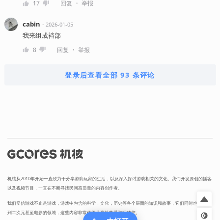
・
17
回复
举报
cabin
・
2026-01-05
我来组成裆部
・
8
回复
举报
登录后查看全部 93 条评论
机核从2010年开始一直致力于分享游戏玩家的生活，以及深入探讨游戏相关的文化。我们开发原创的播客
以及视频节目，一直在不断寻找民间高质量的内容创作者。
我们坚信游戏不止是游戏，游戏中包含的科学，文化，历史等各个层面的知识和故事，它们同时也会辐射
到二次元甚至电影的领域，这些内容非常值得分享给热爱游戏的您。