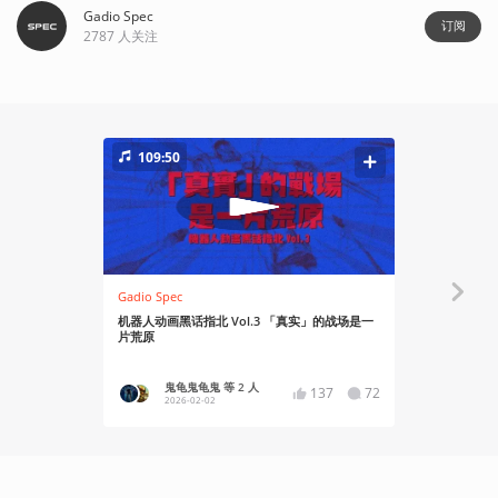
Gadio Spec
订阅
2787
人关注
109:50
121:45
Gadio Spec
Gadio Spec
机器人动画黑话指北 Vol.3 「真实」的战场是一
机器人动画黑
片荒原
个把大家都
鬼龟鬼龟鬼 等 2 人
鬼龟
137
72
2026-02-02
2026