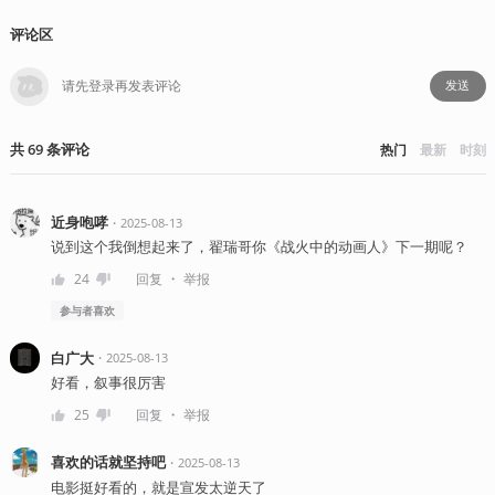
评论区
发送
共
69
条
评论
热门
最新
时刻
近身咆哮
・
2025-08-13
说到这个我倒想起来了，翟瑞哥你《战火中的动画人》下一期呢？
・
24
回复
举报
参与者
喜欢
白广大
・
2025-08-13
好看，叙事很厉害
・
25
回复
举报
喜欢的话就坚持吧
・
2025-08-13
电影挺好看的，就是宣发太逆天了