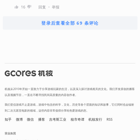
・
16
回复
举报
登录后查看全部 69 条评论
机核从2010年开始一直致力于分享游戏玩家的生活，以及深入探讨游戏相关的文化。我们开发原创的播客
以及视频节目，一直在不断寻找民间高质量的内容创作者。
我们坚信游戏不止是游戏，游戏中包含的科学，文化，历史等各个层面的知识和故事，它们同时也会辐射
到二次元甚至电影的领域，这些内容非常值得分享给热爱游戏的您。
知乎
微博
微信
播客
吉考斯工业
核市奇谭
机核发行
RSS
营业执照