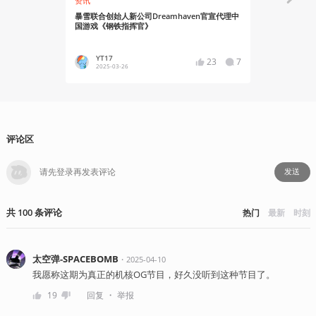
资讯
资讯
暴雪联合创始人新公司Dreamhaven官宣代理中
特别好评国
国游戏《钢铁指挥官》
正式发布1.0
YT17
YT17
23
7
2025-03-26
2024-09
评论区
发送
共
100
条
评论
热门
最新
时刻
太空弹-SPACEBOMB
・
2025-04-10
我愿称这期为真正的机核OG节目，好久没听到这种节目了。
・
19
回复
举报