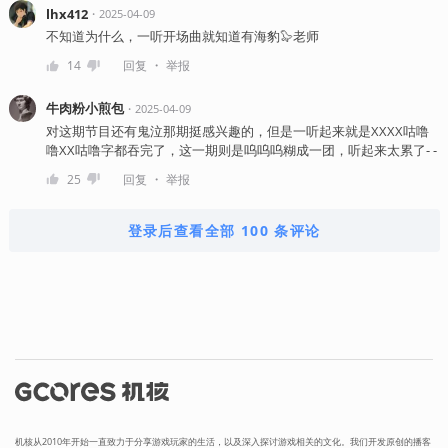
lhx412
・
2025-04-09
不知道为什么，一听开场曲就知道有海豹🦭老师
・
14
回复
举报
牛肉粉小煎包
・
2025-04-09
对这期节目还有鬼泣那期挺感兴趣的，但是一听起来就是XXXX咕噜
噜XX咕噜字都吞完了，这一期则是呜呜呜糊成一团，听起来太累了- -
・
25
回复
举报
登录后查看全部 100 条评论
机核从2010年开始一直致力于分享游戏玩家的生活，以及深入探讨游戏相关的文化。我们开发原创的播客