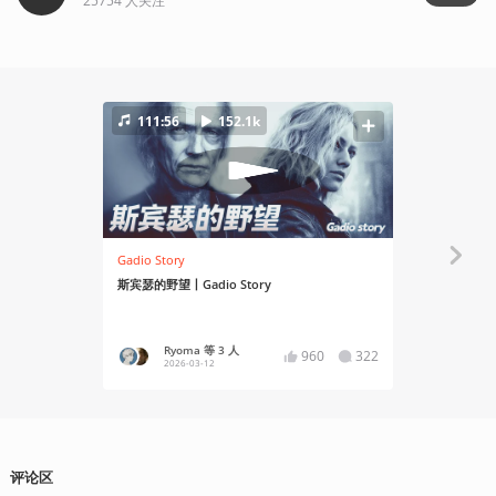
25754
人关注
111:56
152.1k
60:22
Gadio Story
Gadio Story
斯宾瑟的野望丨Gadio Story
研究所里怪物多，
系列回顾（
Ryoma 等 3 人
雪豆 
960
322
2026-03-12
2024
评论区