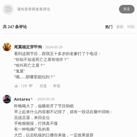
发送
共
247
条
评论
热门
最新
时刻
尾翼稳定穿甲狗
・
2024-05-29
看到这期节目，跟我五十多岁的老爹打了个电话：
“你知不知道死亡之屋有续作？”
“啥叫死亡之屋？”
“鬼屋”
“哦……那哪里能玩到？”
・
129
回复
举报
Antares丶
・
2024-05-29
昨晚喝大了，临睡前开了节目助眠
早上起来什么内容都不记得了，就有一段话在脑中回响：
且战且退，来回走位
手枪狠狠按，打得真不慢
有一种电梯广告的美
大巴，以后机核的口播你来做，一定效果拔群