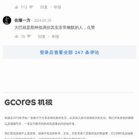
・
112
回复
举报
在墙一方
・
2024-05-29
大巴就是那种低调但其实非常幽默的人，点赞
・
70
回复
举报
登录后查看全部 247 条评论
机核从2010年开始一直致力于分享游戏玩家的生活，以及深入探讨游戏相关的文化。我们开发原创的播客
以及视频节目，一直在不断寻找民间高质量的内容创作者。
我们坚信游戏不止是游戏，游戏中包含的科学，文化，历史等各个层面的知识和故事，它们同时也会辐射