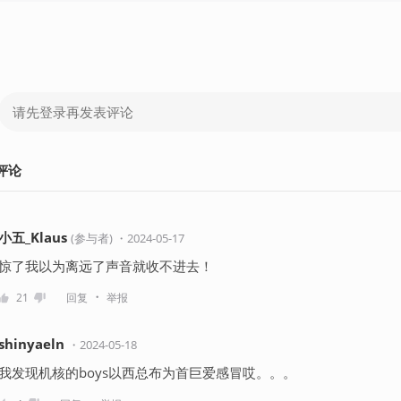
评论
小五_Klaus
(
参与者
)
・
2024-05-17
惊了我以为离远了声音就收不进去！
・
21
回复
举报
shinyaeln
・
2024-05-18
我发现机核的boys以西总布为首巨爱感冒哎。。。