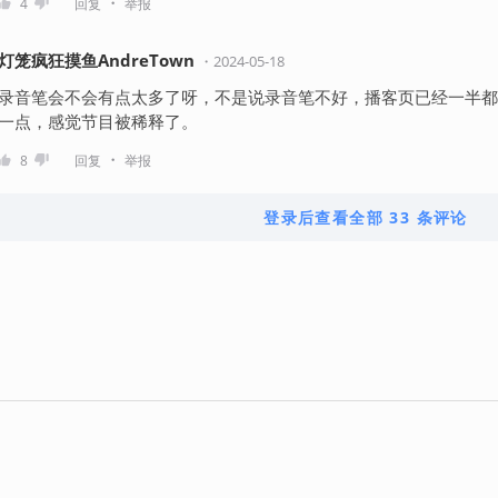
・
4
回复
举报
灯笼疯狂摸鱼AndreTown
・
2024-05-18
录音笔会不会有点太多了呀，不是说录音笔不好，播客页已经一半都
一点，感觉节目被稀释了。
・
8
回复
举报
登录后查看全部 33 条评论