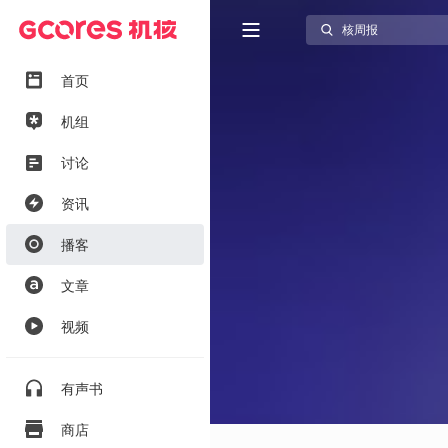
首页
机组
讨论
资讯
播客
文章
视频
有声书
商店