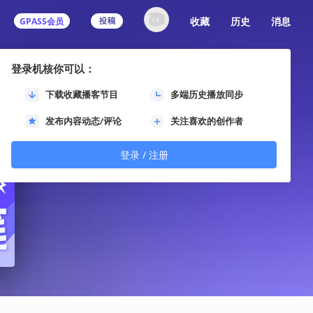
收藏
历史
消息
GPASS会员
登录机核你可以：
下载收藏播客节目
多端历史播放同步
发布内容动态/评论
关注喜欢的创作者
登录 / 注册