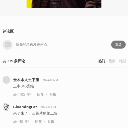
2024
评论区
发送
共
279
条
评论
热门
最新
时刻
金木水火土下座
・
2024-03-31
上中345完结
・
105
回复
举报
GloamingCat
・
2024-03-31
来了来了，三集片的第二集
・
40
回复
举报