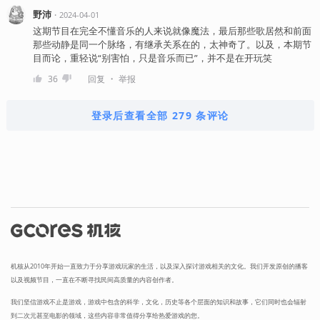
野沛
・
2024-04-01
这期节目在完全不懂音乐的人来说就像魔法，最后那些歌居然和前面
那些动静是同一个脉络，有继承关系在的，太神奇了。以及，本期节
目而论，重轻说“别害怕，只是音乐而已”，并不是在开玩笑
・
36
回复
举报
登录后查看全部 279 条评论
机核从2010年开始一直致力于分享游戏玩家的生活，以及深入探讨游戏相关的文化。我们开发原创的播客
以及视频节目，一直在不断寻找民间高质量的内容创作者。
我们坚信游戏不止是游戏，游戏中包含的科学，文化，历史等各个层面的知识和故事，它们同时也会辐射
到二次元甚至电影的领域，这些内容非常值得分享给热爱游戏的您。