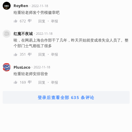
RoyRen
・
2022-11-18
给重轻老师发个劳模徽章吧
・
672
回复
举报
红魔不夜城
・
2022-11-18
唉，在网易上海合作部干了几年，昨天开始就变成准失业人员了。整
个部门士气都低了很多
・
351
回复
举报
PlusLoco
・
2022-11-18
给重轻老师安排宿舍
・
169
回复
举报
登录后查看全部 635 条评论