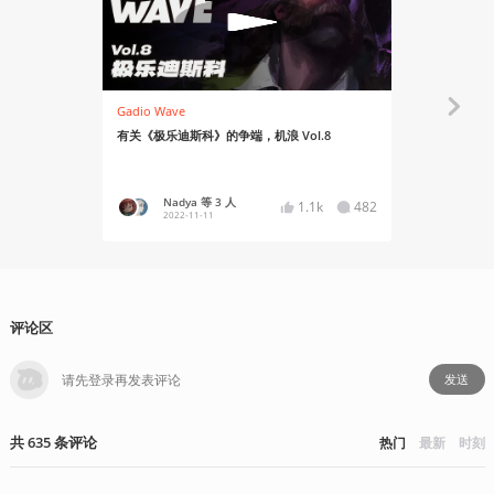
Gadio Wave
Gadio Pro
有关《极乐迪斯科》的争端，机浪 Vol.8
动视暴雪的前
Nadya 等 3 人
Ryo
1.1k
482
2022-11-11
2022
评论区
发送
共
635
条
评论
热门
最新
时刻