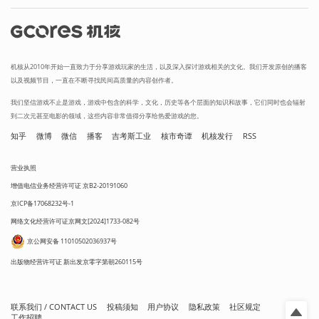
机核从2010年开始一直致力于分享游戏玩家的生活，以及深入探讨游戏相关的文化。我们开发原创的播客
以及视频节目，一直在不断寻找民间高质量的内容创作者。
我们坚信游戏不止是游戏，游戏中包含的科学，文化，历史等各个层面的知识和故事，它们同时也会辐射
到二次元甚至电影的领域，这些内容非常值得分享给热爱游戏的您。
知乎
微博
微信
播客
吉考斯工业
核市奇谭
机核发行
RSS
营业执照
增值电信业务经营许可证 京B2-20191060
京ICP备17068232号-1
网络文化经营许可证京网文[2024]1733-082号
京公网安备 11010502036937号
出版物经营许可证 新出发京零字第朝260115号
联系我们 / CONTACT US
投稿须知
用户协议
隐私政策
社区规定
工作招聘