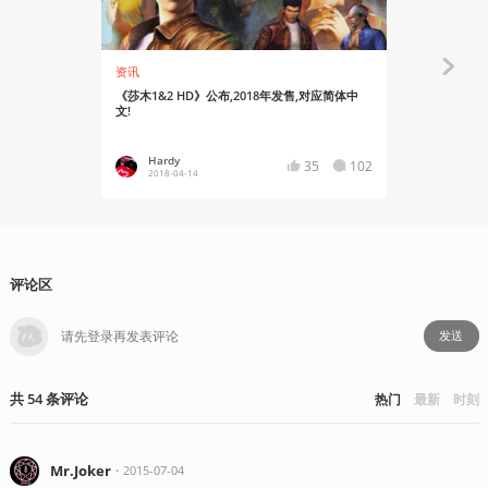
资讯
资讯
《莎木1&2 HD》公布,2018年发售,对应简体中
动画版《莎
文!
Hardy
Chime
35
102
2018-04-14
2022-01
评论区
发送
共
54
条
评论
热门
最新
时刻
Mr.Joker
・
2015-07-04