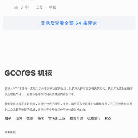
・
3
回复
举报
登录后查看全部 54 条评论
机核从2010年开始一直致力于分享游戏玩家的生活，以及深入探讨游戏相关的文化。我们开发原创的播客
以及视频节目，一直在不断寻找民间高质量的内容创作者。
我们坚信游戏不止是游戏，游戏中包含的科学，文化，历史等各个层面的知识和故事，它们同时也会辐射
到二次元甚至电影的领域，这些内容非常值得分享给热爱游戏的您。
知乎
微博
微信
播客
吉考斯工业
核市奇谭
机核发行
RSS
营业执照