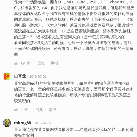
作为一个伪游戏迷，拥有FC，MD，GBM，PSP，DC，xbox360，P
C，和准备买的ps4，似乎我总是落后与现世代游戏机，但是我却很庆
幸媒体的发达以至于我在没有主机的情况下仍然能很好的接触到最新
的游戏前沿资讯，很感谢机核，感谢逝去的《电子游戏软件》、《家
用电脑与游戏》、《大众软件》以及其他游戏媒体及网站，很遗憾世
嘉没能在主机大战中胜出，DC是自己攒钱淘宝的，莎木系列先接触
的是莎木2，记得还看见过有些同人的（是YY芭月凉和桃李少的），
看新闻说莎木3复活了的时候，心里一下子就五味陈杂的感觉，游戏
不光带给你的是娱乐，还有青春，感动，真情，你所能感知的一切东
西
・
19
回复
举报
口耳戈
・
2015-07-02
其实高层led灯的控制主要靠单片机，而单片机的输入语言主要为汇
编语言。老一辈的程序员很多都会汇编语言，因而那个程序员对铃木
裕的行业解释还是比较准确的。所以led灯的控制和程序员关系还是
较紧密的。
・
4
回复
举报
mkmg88
・
2015-07-02
最近我也是在某直播网站直播莎木……虽然观众少我玩的烂……但还是
要极力安利