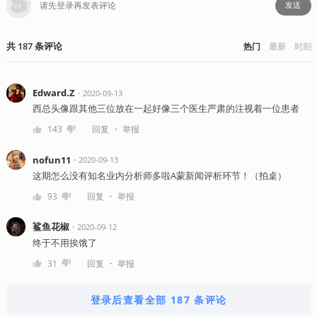
发送
共
187
条
评论
热门
最新
时刻
Edward.Z
・
2020-09-13
西总头像跟其他三位放在一起好像三个医生严肃的注视着一位患者
・
143
回复
举报
nofun11
・
2020-09-13
这期怎么没有知名业内分析师多啦A蒙新闻评析环节！（拍桌）
・
93
回复
举报
鲨鱼花椒
・
2020-09-12
终于不用挨饿了
・
31
回复
举报
登录后查看全部 187 条评论