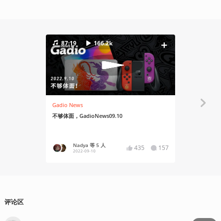
87:19
166.2k
76:12
Gadio News
Gadio News
不够体面，GadioNews09.10
个人猜测！Gad
Nadya 等 5 人
西蒙 
435
157
2022-09-10
2020
评论区