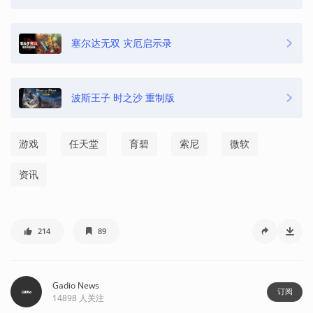
塞尔达无双 灾厄启示录
波斯王子 时之沙 重制版
游戏
任天堂
育碧
索尼
微软
资讯
214
89
Gadio News
订阅
14898
人关注