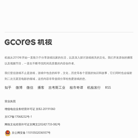
机核从2010年开始一直致力于分享游戏玩家的生活，以及深入探讨游戏相关的文化。我们开发原创的播客
以及视频节目，一直在不断寻找民间高质量的内容创作者。
我们坚信游戏不止是游戏，游戏中包含的科学，文化，历史等各个层面的知识和故事，它们同时也会辐射
到二次元甚至电影的领域，这些内容非常值得分享给热爱游戏的您。
知乎
微博
微信
播客
吉考斯工业
核市奇谭
机核发行
RSS
营业执照
增值电信业务经营许可证 京B2-20191060
京ICP备17068232号-1
网络文化经营许可证京网文[2024]1733-082号
京公网安备 11010502036937号