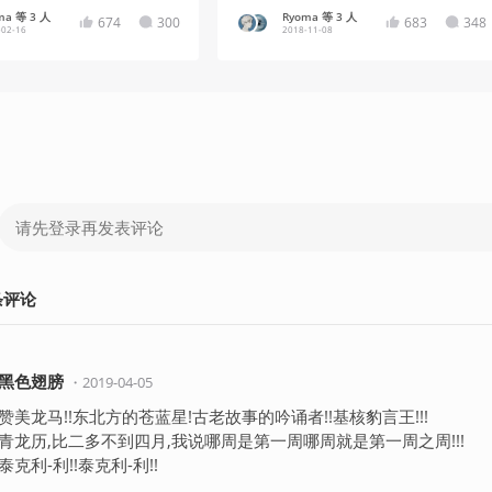
ma 等 3 人
Ryoma 等 3 人
674
300
683
348
-02-16
2018-11-08
条
评论
黑色翅膀
・
2019-04-05
赞美龙马!!东北方的苍蓝星!古老故事的吟诵者!!基核豹言王!!!
青龙历,比二多不到四月,我说哪周是第一周哪周就是第一周之周!!!
泰克利-利!!泰克利-利!!