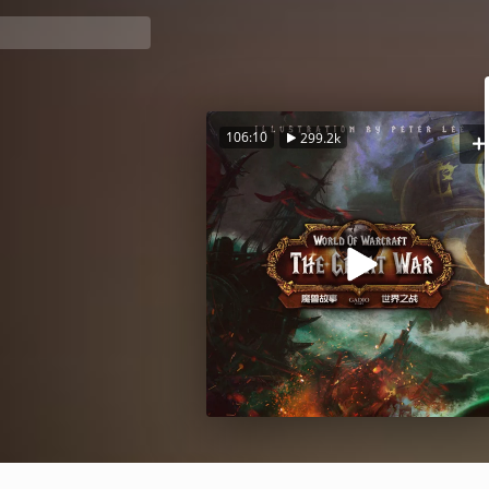
106:10
299.2k