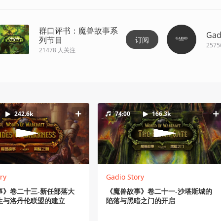
群口评书：魔兽故事系
Gad
列节目
订阅
2575
21478
人关注
242.6k
74:00
166.3k
ry
Gadio Story
事》卷二十三-新任部落大
《魔兽故事》卷二十一-沙塔斯城的
生与洛丹伦联盟的建立
陷落与黑暗之门的开启