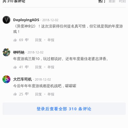
共
310
条
评论
热门
最新
时刻
DeployingADS
・
2018-12-02
《异度神剑2》！这次没获得任何提名真可惜，但它就是我的年度游
戏！
・
69
回复
举报
钾钙钠
・
2018-12-02
年度游戏兰斯10，玩过都说好。还有年度最佳老婆志津香。
・
41
回复
举报
大巴车司机
・
2018-12-02
今后年年年度游戏都是机战吧，嚯嚯嚯
・
25
回复
举报
登录后查看全部 310 条评论