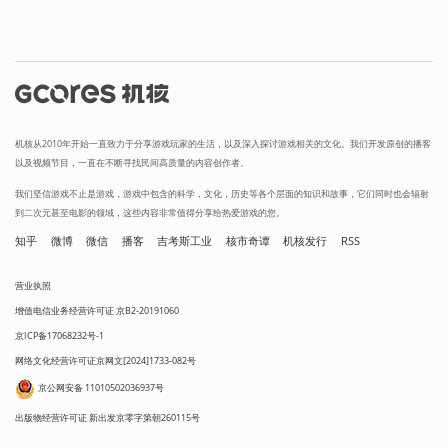
机核从2010年开始一直致力于分享游戏玩家的生活，以及深入探讨游戏相关的文化。我们开发原创的播客
以及视频节目，一直在不断寻找民间高质量的内容创作者。
我们坚信游戏不止是游戏，游戏中包含的科学，文化，历史等各个层面的知识和故事，它们同时也会辐射
到二次元甚至电影的领域，这些内容非常值得分享给热爱游戏的您。
知乎
微博
微信
播客
吉考斯工业
核市奇谭
机核发行
RSS
营业执照
增值电信业务经营许可证 京B2-20191060
京ICP备17068232号-1
网络文化经营许可证京网文[2024]1733-082号
京公网安备 11010502036937号
出版物经营许可证 新出发京零字第朝260115号