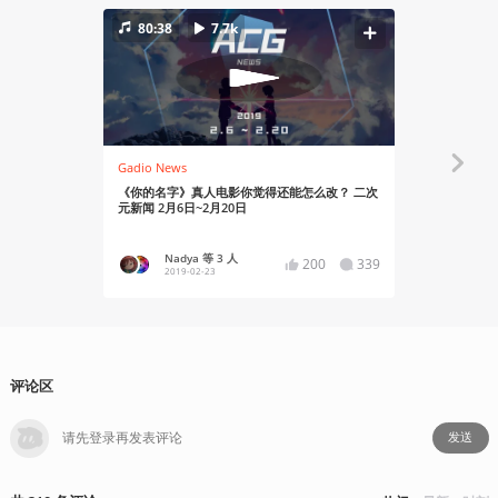
80:38
7.7k
95:30
Gadio News
Gadio News
《你的名字》真人电影你觉得还能怎么改？ 二次
春季招聘！Gad
元新闻 2月6日~2月20日
Nadya 等 3 人
Nad
200
339
2019-02-23
2021
评论区
发送