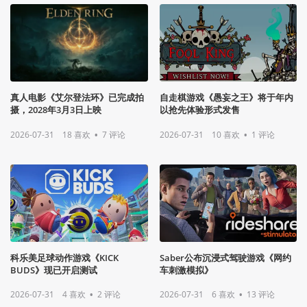
真人电影《艾尔登法环》已完成拍
自走棋游戏《愚妄之王》将于年内
摄，2028年3月3日上映
以抢先体验形式发售
2026-07-31
18
喜欢
•
7
评论
2026-07-31
10
喜欢
•
1
评论
科乐美足球动作游戏《KICK
Saber公布沉浸式驾驶游戏《网约
BUDS》现已开启测试
车刺激模拟》
2026-07-31
4
喜欢
•
2
评论
2026-07-31
6
喜欢
•
13
评论