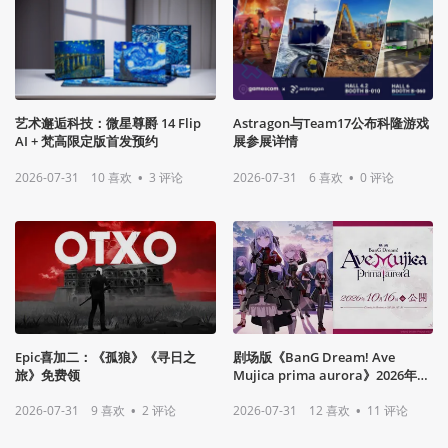
艺术邂逅科技：微星尊爵 14 Flip
Astragon与Team17公布科隆游戏
AI + 梵高限定版首发预约
展参展详情
2026-07-31
10
喜欢
•
3
评论
2026-07-31
6
喜欢
•
0
评论
Epic喜加二：《孤狼》《寻日之
剧场版《BanG Dream! Ave
旅》免费领
Mujica prima aurora》2026年10
月16日正式公开
2026-07-31
9
喜欢
•
2
评论
2026-07-31
12
喜欢
•
11
评论