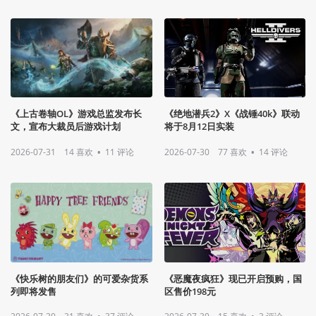
《上古卷轴OL》游戏总监发布长
《绝地潜兵2》X《战锤40k》联动
文，宣布大裁员后游戏计划
将于8月12日实装
2026-07-31
14
喜欢
•
11
评论
2026-07-30
77
喜欢
•
14
评论
《快乐树的朋友们》的可爱杂货系
《恶魔夜疯狂》现已开启预购，国
列即将发售
区售价198元