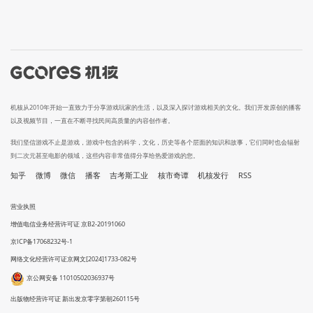
机核从2010年开始一直致力于分享游戏玩家的生活，以及深入探讨游戏相关的文化。我们开发原创的播客
以及视频节目，一直在不断寻找民间高质量的内容创作者。
我们坚信游戏不止是游戏，游戏中包含的科学，文化，历史等各个层面的知识和故事，它们同时也会辐射
到二次元甚至电影的领域，这些内容非常值得分享给热爱游戏的您。
知乎
微博
微信
播客
吉考斯工业
核市奇谭
机核发行
RSS
营业执照
增值电信业务经营许可证 京B2-20191060
京ICP备17068232号-1
网络文化经营许可证京网文[2024]1733-082号
京公网安备 11010502036937号
出版物经营许可证 新出发京零字第朝260115号