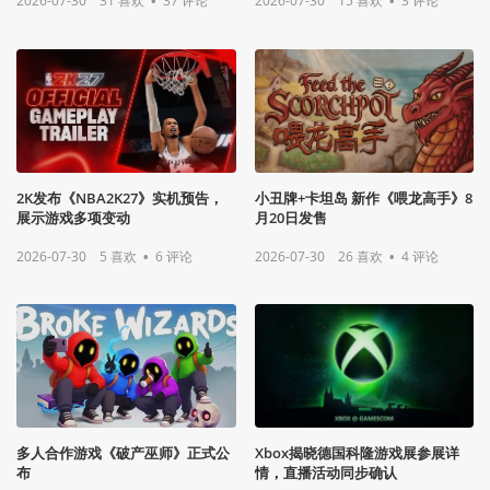
2026-07-30
31
喜欢
•
37
评论
2026-07-30
15
喜欢
•
3
评论
2K发布《NBA2K27》实机预告，
小丑牌+卡坦岛 新作《喂龙高手》8
展示游戏多项变动
月20日发售
2026-07-30
5
喜欢
•
6
评论
2026-07-30
26
喜欢
•
4
评论
多人合作游戏《破产巫师》正式公
Xbox揭晓德国科隆游戏展参展详
布
情，直播活动同步确认