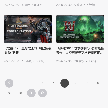
2026-07-30
6
喜欢
•
0
评论
2026-07-30
9
喜欢
•
4
评论
《战锤40K：星际战士2》现已实装
《战锤40K：战争黎明4》公布最新
“对决”更新
预告，太空死灵于克洛诺斯再度崛
起
2026-07-30
18
喜欢
•
3
评论
2026-07-30
20
喜欢
•
1
评论
1
2
3
4
5
6
7
8
9
10