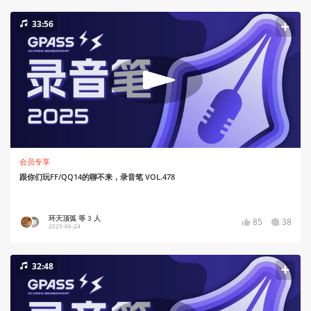
33:56
会员专享
跟你们玩FF/QQ14的聊不来，录音笔 VOL.478
环天顶弧 等 3 人
85
38
2025-06-24
32:48