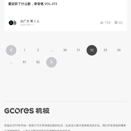
最近听了什么歌，录音笔 VOL.473
白广大 等 2 人
159
92
2025-06-17
1
2
...
30
31
32
33
34
...
81
82
机核从2010年开始一直致力于分享游戏玩家的生活，以及深入探讨游戏相关的文化。我们开发原创的播客
以及视频节目，一直在不断寻找民间高质量的内容创作者。