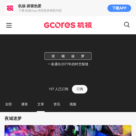
机核-探索热爱
下载APP
下载 机核App 浏览更多精彩内容
一条通向2077年的时空裂缝
197
人已订阅
订阅
全部
播客
文章
资讯
视频
夜城迷梦