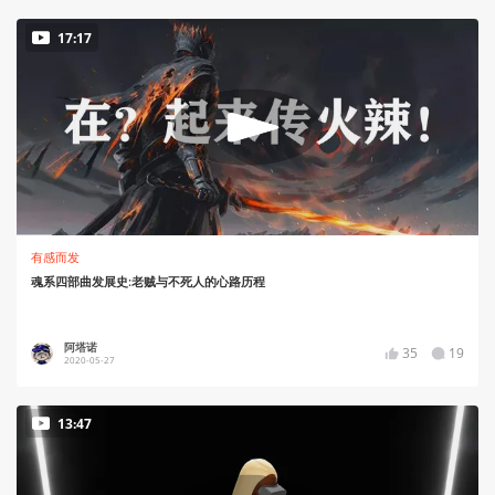
17:17
有感而发
魂系四部曲发展史:老贼与不死人的心路历程
阿塔诺
35
19
2020-05-27
13:47