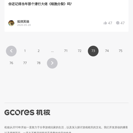
你还记得当年那个潜行大佬《细胞分裂》吗?
狐狸莫德
47
47
2020-05-20
1
2
...
71
72
73
74
75
76
77
78
机核从2010年开始一直致力于分享游戏玩家的生活，以及深入探讨游戏相关的文化。我们开发原创的播客
以及视频节目，一直在不断寻找民间高质量的内容创作者。