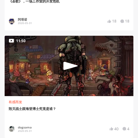
《圣歌》，一场工作室的开发危机
阿塔诺
18
18
2020-05-31
11:50
有感而发
毁灭战士跟海登博士究竟是谁？
dogsama
40
4
2020-05-31