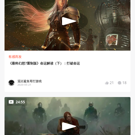
有感而发
《最终幻想7重制版》命运解读（下）：打破命运
逗比鲨鱼哥打游戏
21
18
2020-05-21
24:55