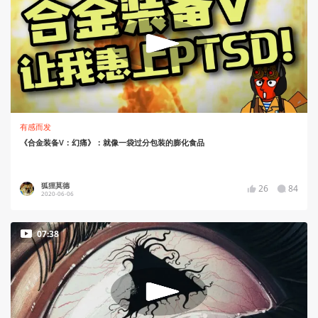
有感而发
《合金装备V：幻痛》：就像一袋过分包装的膨化食品
狐狸莫德
26
84
2020-06-06
07:38