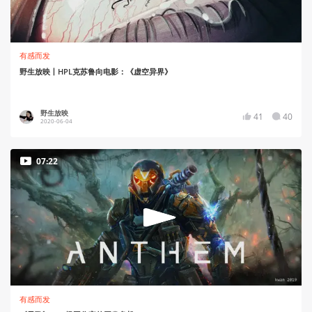
有感而发
野生放映丨HPL克苏鲁向电影：《虚空异界》
野生放映
41
40
2020-06-04
07:22
有感而发