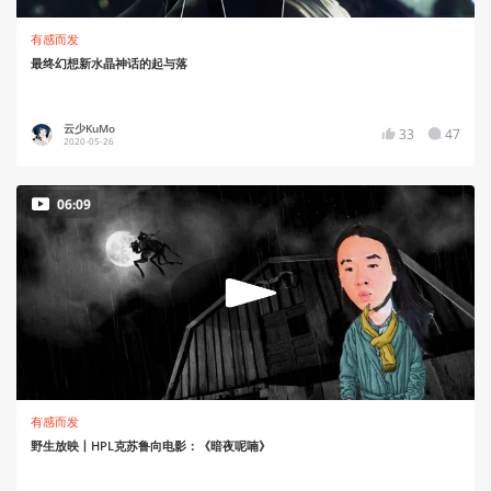
有感而发
最终幻想新水晶神话的起与落
云少KuMo
33
47
2020-05-26
06:09
有感而发
野生放映丨HPL克苏鲁向电影：《暗夜呢喃》