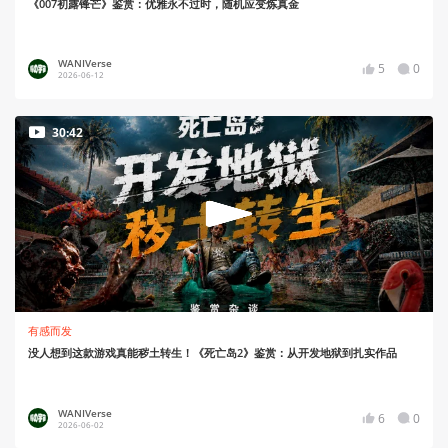
《007初露锋芒》鉴赏：优雅永不过时，随机应变炼真金
WANIVerse
5
0
2026-06-12
30:42
有感而发
没人想到这款游戏真能秽土转生！《死亡岛2》鉴赏：从开发地狱到扎实作品
WANIVerse
6
0
2026-06-02