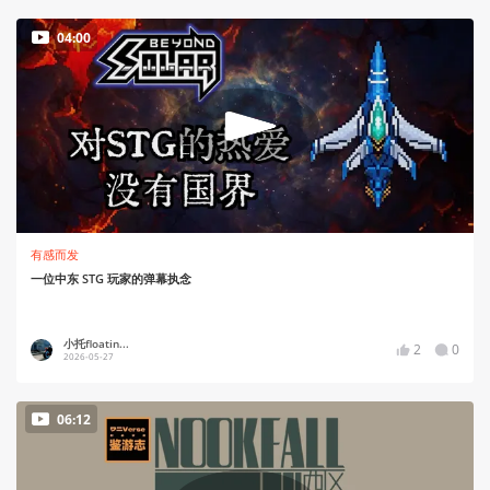
04:00
有感而发
一位中东 STG 玩家的弹幕执念
小托floatin...
2
0
2026-05-27
06:12