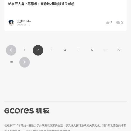
站在巨人肩上再思考：寂静岭2重制版通关感想
云少KuMo
3
0
2026-05-10
1
2
3
4
5
6
...
77
78
机核从2010年开始一直致力于分享游戏玩家的生活，以及深入探讨游戏相关的文化。我们开发原创的播客
以及视频节目，一直在不断寻找民间高质量的内容创作者。