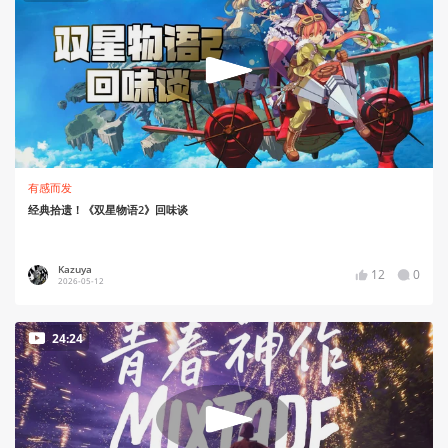
有感而发
经典拾遗！《双星物语2》回味谈
Kazuya
12
0
2026-05-12
24:24