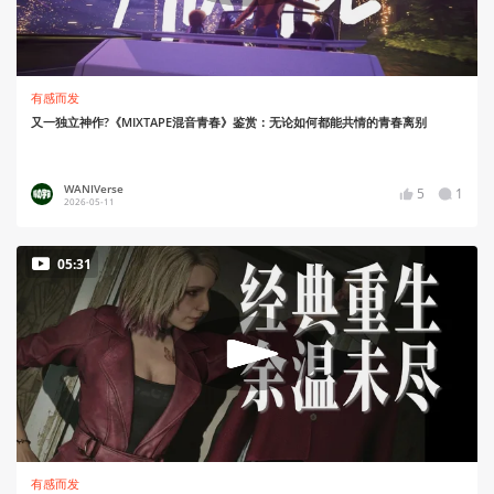
有感而发
又一独立神作?《MIXTAPE混音青春》鉴赏：无论如何都能共情的青春离别
WANIVerse
5
1
2026-05-11
05:31
有感而发