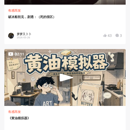
有感而发
破冰船初见，剧透：（死的很区）
萝萝又卜卜
43
3
2026-05-26
02:11
有感而发
《黄油模拟器》