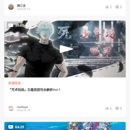
溯江流
2
2
2026-05-18
39:00
有感而发
『咒术回战』主题思想完全解析Vol.1
IzaGaya
2
0
2026-05-18
64:29