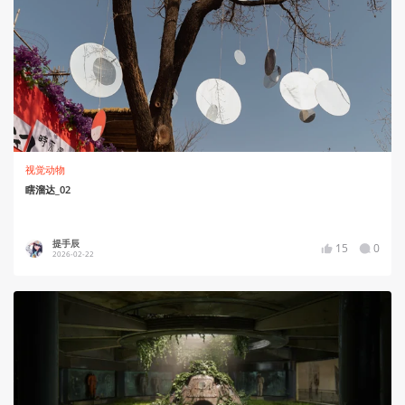
视觉动物
瞎溜达_02
提手辰
15
0
2026-02-22