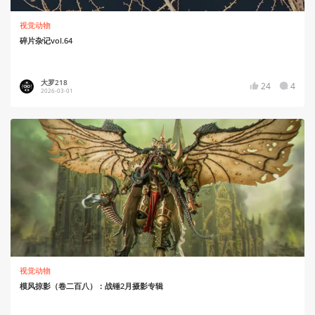
视觉动物
碎片杂记vol.64
大罗218
24
4
2026-03-01
视觉动物
模风掠影（卷二百八）：战锤2月摄影专辑