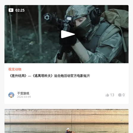
02:25
视觉动物
《意外结局》—《逃离塔科夫》迫击炮活动官方电影短片
干货游戏
13
0
2026-03-09