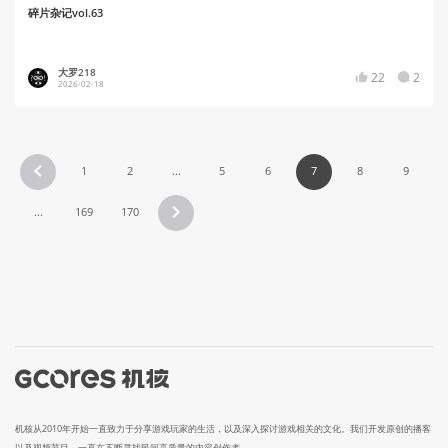
碎片杂记vol.63
大罗218
22
2
2026-02-18
1
2
...
5
6
7
8
9
...
169
170
机核从2010年开始一直致力于分享游戏玩家的生活，以及深入探讨游戏相关的文化。我们开发原创的播客
以及视频节目，一直在不断寻找民间高质量的内容创作者。