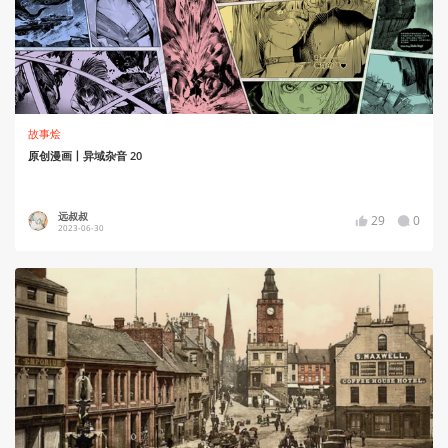
故事烩
原创漫画丨异域杂音 20
远叔叔
29
0
2023-06-30