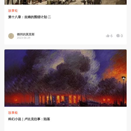
故事烩
第十八章：吉姆的围猎计划·二
锈邦的莫里斯
6
0
2023-06-29
故事烩
科幻小说｜卢比克往事：陷落