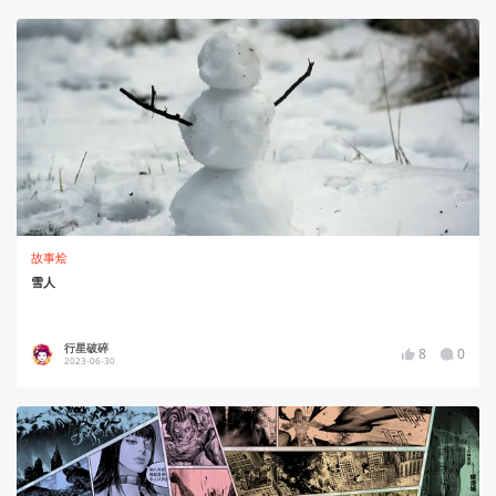
故事烩
雪人
行星破碎
8
0
2023-06-30