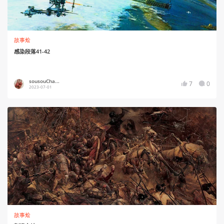
故事烩
感染段落41-42
sousouCha...
7
0
2023-07-01
故事烩