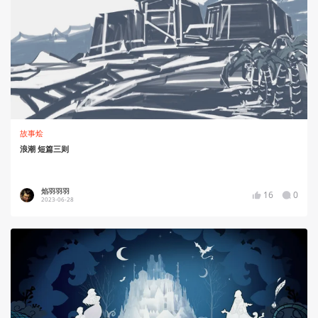
故事烩
浪潮 短篇三则
焰羽羽羽
16
0
2023-06-28