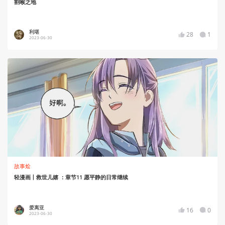
割喉之地
利堪
28
1
2023-06-30
故事烩
轻漫画丨救世儿嬉 ：章节11 愿平静的日常继续
爱离亚
16
0
2023-06-30