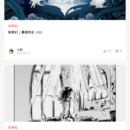
故事烩
轻奇幻 | 暑假作业（24）
火彩_
27
0
2023-06-27
故事烩