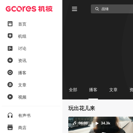
首页
机组
讨论
资讯
播客
文章
全部
播客
文章
视频
玩出花儿来
有声书
06:00
34.3k
商店