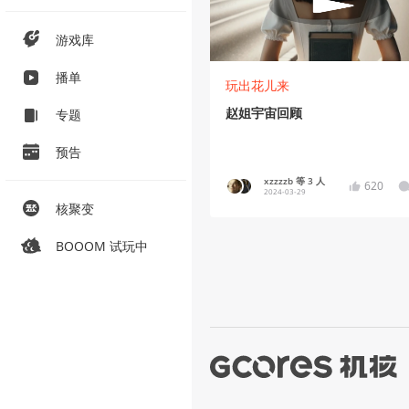
游戏库
播单
玩出花儿来
赵姐宇宙回顾
专题
预告
xzzzzb 等 3 人
620
2024-03-29
核聚变
BOOOM 试玩中