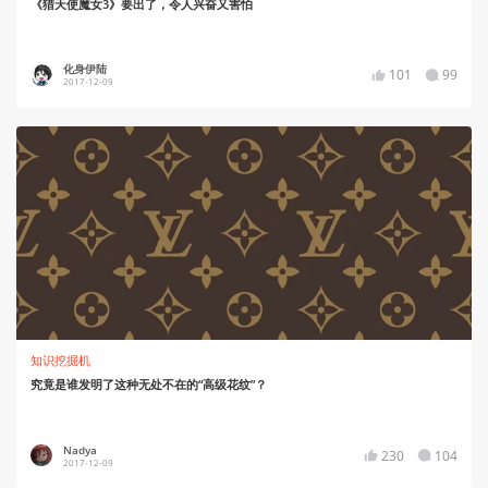
《猎天使魔女3》要出了，令人兴奋又害怕
化身伊陆
101
99
2017-12-09
知识挖掘机
究竟是谁发明了这种无处不在的“高级花纹”？
Nadya
230
104
2017-12-09