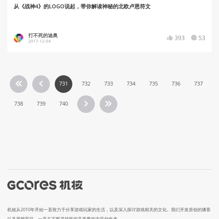
从《战神4》的LOGO说起，带你解读神秘的北欧卢恩符文
打不死的迪奥
393
53
2017-12-04
731
732
733
734
735
736
737
738
739
740
机核从2010年开始一直致力于分享游戏玩家的生活，以及深入探讨游戏相关的文化。我们开发原创的播客
以及视频节目，一直在不断寻找民间高质量的内容创作者。