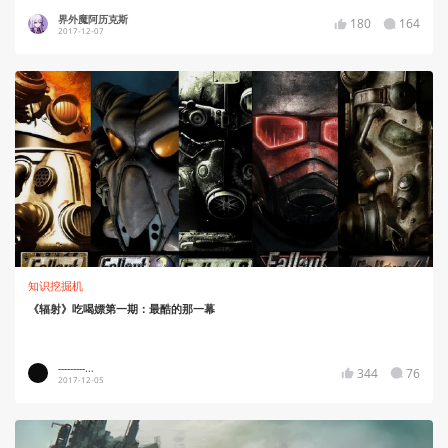
界外魔阿历克斯
180
164
2017-12-07
知识挖掘机
《辐射》吃喝嫖第一期：最酷的那一幕
---------...
344
76
2017-12-05