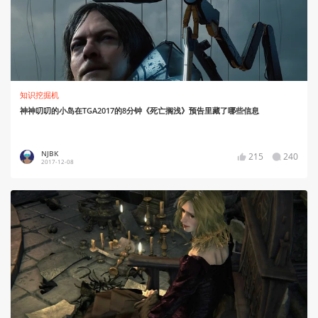
知识挖掘机
神神叨叨的小岛在TGA2017的8分钟《死亡搁浅》预告里藏了哪些信息
NJBK
215
240
2017-12-08