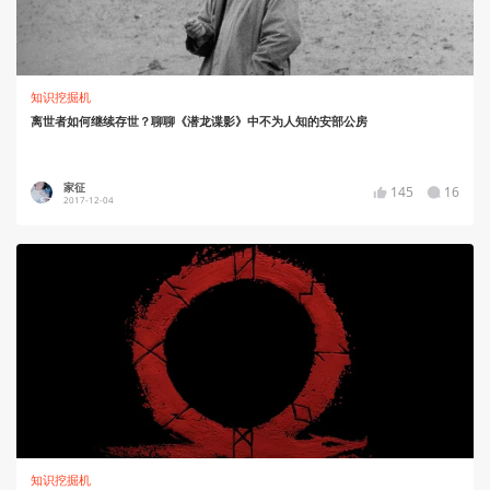
知识挖掘机
离世者如何继续存世？聊聊《潜龙谍影》中不为人知的安部公房
家征
145
16
2017-12-04
知识挖掘机