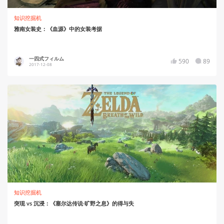
知识挖掘机
雅南女装史：《血源》中的女装考据
一四式フィルム
590
89
2017-12-08
知识挖掘机
突现 vs 沉浸：《塞尔达传说·旷野之息》的得与失