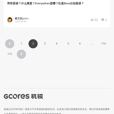
劳菲是谁？什么寓意？Everywhen是哪？红蓝Boss分别是谁？
棘艾纹JaVin
22
2
2026-06-04
1
2
3
4
5
6
...
114
115
机核从2010年开始一直致力于分享游戏玩家的生活，以及深入探讨游戏相关的文化。我们开发原创的播客
以及视频节目，一直在不断寻找民间高质量的内容创作者。