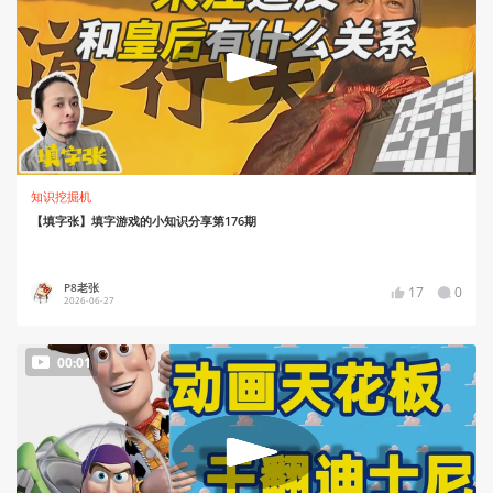
知识挖掘机
【填字张】填字游戏的小知识分享第176期
P8老张
17
0
2026-06-27
00:01