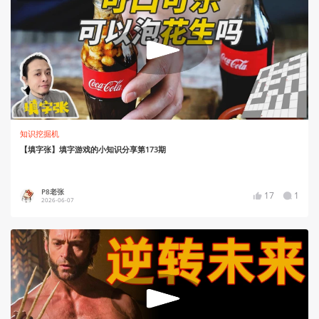
知识挖掘机
【填字张】填字游戏的小知识分享第173期
P8老张
17
1
2026-06-07