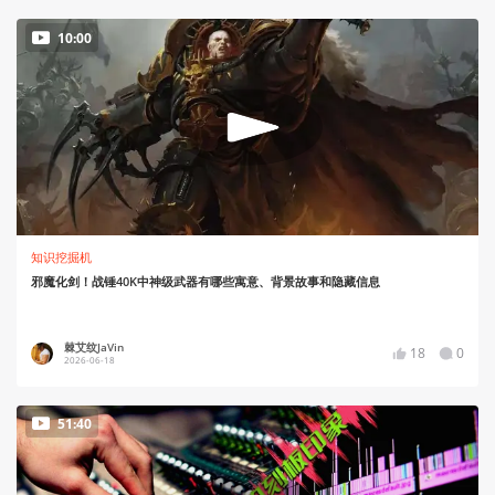
10:00
知识挖掘机
邪魔化剑！战锤40K中神级武器有哪些寓意、背景故事和隐藏信息
棘艾纹JaVin
18
0
2026-06-18
51:40