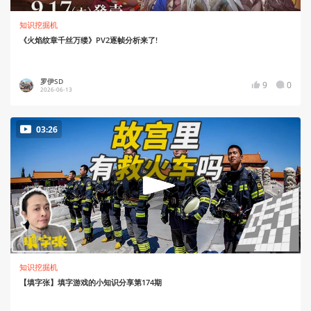
知识挖掘机
《火焰纹章千丝万缕》PV2逐帧分析来了!
罗伊SD
9
0
2026-06-13
03:26
知识挖掘机
【填字张】填字游戏的小知识分享第174期