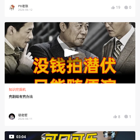
P8老张
19
0
2026-06-12
知识挖掘机
穷剧组有穷办法
胡老哲
8
1
2026-06-11
03:04