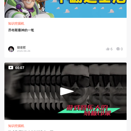
知识挖掘机
乔布斯最神的一笔
胡老哲
6
0
2026-06-26
66:07
知识挖掘机