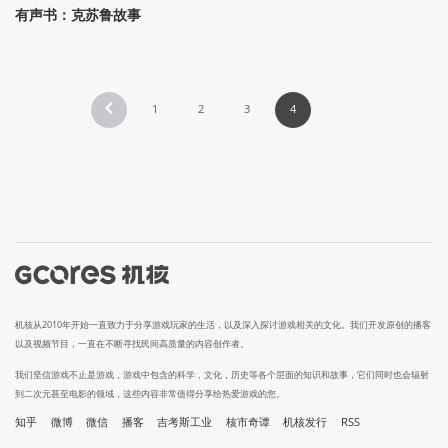
有声书：克苏鲁故事
1
2
3
4
机核从2010年开始一直致力于分享游戏玩家的生活，以及深入探讨游戏相关的文化。我们开发原创的播客
以及视频节目，一直在不断寻找民间高质量的内容创作者。
我们坚信游戏不止是游戏，游戏中包含的科学，文化，历史等各个层面的知识和故事，它们同时也会辐射
到二次元甚至电影的领域，这些内容非常值得分享给热爱游戏的您。
知乎
微博
微信
播客
吉考斯工业
核市奇谭
机核发行
RSS