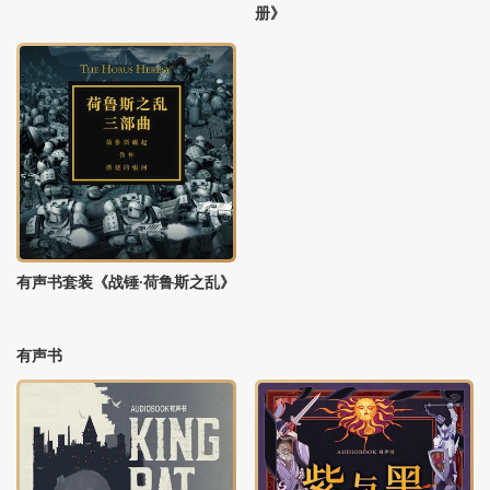
册》
有声书套装《战锤·荷鲁斯之乱》
有声书