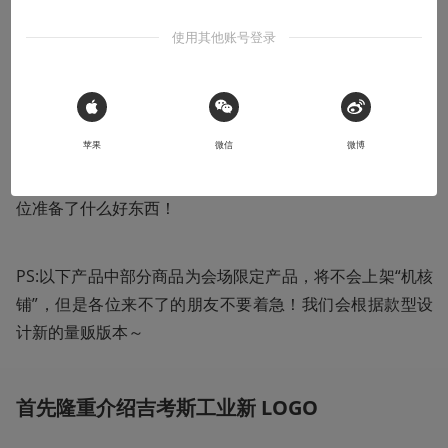
欢迎光临吉考斯工业！
使用其他账号登录
自从核聚变8TH放出消息以来，很多朋友留言问我们今年在
场内都可以买到什么（毕竟来核聚变的目的除了玩之外还有
 Sign in with Apple
苹果
微信
微博
买买买），今天在这个晴朗的日子里，由我代表吉考斯工业
高层全体，来为大家正式公布核聚变8TH上吉考斯工业为各
位准备了什么好东西！
PS:以下产品中部分商品为会场限定产品，将不会上架“机核
铺”，但是各位来不了的朋友不要着急！我们会根据款型设
计新的量贩版本～
首先隆重介绍吉考斯工业新 LOGO