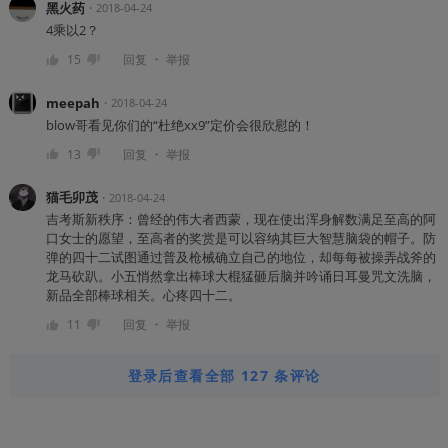
黑火药
・
2018-04-24
4乘以2？
・
15
回复
举报
meepah
・
2018-04-24
blow哥看见你们的“杜绝xx9”定价会很欣慰的！
・
13
回复
举报
猫毛卯茂
・
2018-04-24
吉考斯新秩序：曾经的伟大者西蒙，现在使出浑身解数满足至高的阿
口女士的愿望，至高者的奖赏是可以容纳其巨大智慧脑袋的帽子。防
弹的四十二试图通过普及枪械确立自己的地位，却每每被操弄战斧的
龙马砍趴。小五悄然拿出棒球大棍猛砸后脑并吟诵日耳曼咒文洗脑，
新品全部棒球相关。心疼四十二。
・
11
回复
举报
登录后查看全部 127 条评论