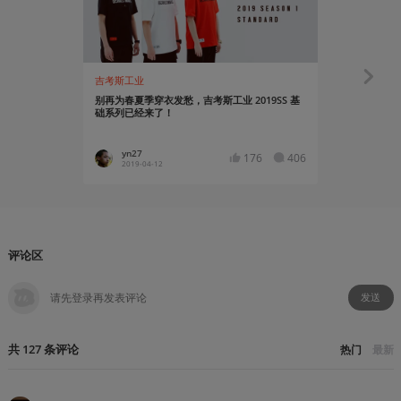
吉考斯工业
吉考斯工业
别再为春夏季穿衣发愁，吉考斯工业 2019SS 基
来自「吉考
础系列已经来了！
yn27
yn27
176
406
2019-04-12
2019-01
评论区
发送
共
127
条
评论
热门
最新