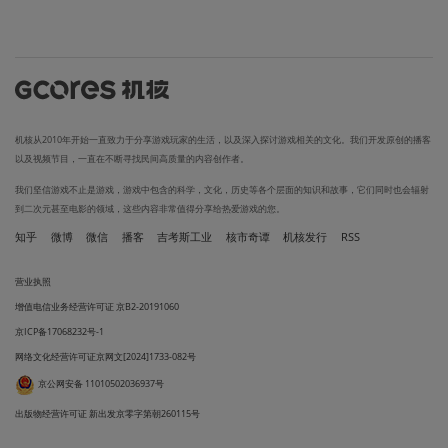
机核从2010年开始一直致力于分享游戏玩家的生活，以及深入探讨游戏相关的文化。我们开发原创的播客
以及视频节目，一直在不断寻找民间高质量的内容创作者。
我们坚信游戏不止是游戏，游戏中包含的科学，文化，历史等各个层面的知识和故事，它们同时也会辐射
到二次元甚至电影的领域，这些内容非常值得分享给热爱游戏的您。
知乎
微博
微信
播客
吉考斯工业
核市奇谭
机核发行
RSS
营业执照
增值电信业务经营许可证 京B2-20191060
京ICP备17068232号-1
网络文化经营许可证京网文[2024]1733-082号
京公网安备 11010502036937号
出版物经营许可证 新出发京零字第朝260115号