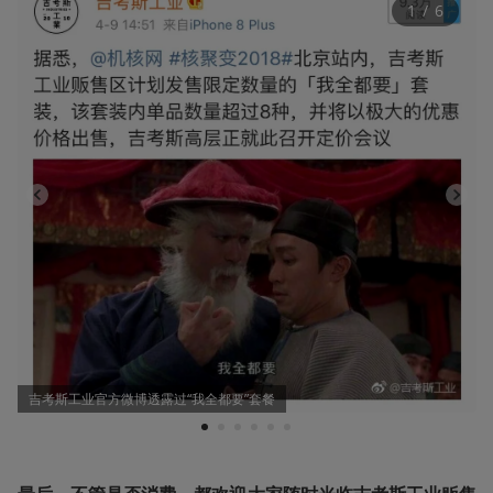
1
 / 
6
吉考斯工业官方微博透露过“我全都要”套餐
1
2
3
4
5
6