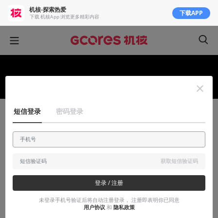
机核-探索热爱
下载APP
下载 机核App 浏览更多精彩内容
短信登录
密码登录
吉考斯工业
吉考斯工业"核聚变8TH"场贩限定公开！
来看看核聚变8TH上吉考斯工业为各位准备了什么好东西
获取短信验证码
2018-04-24
口哥
登录 / 注册
未登录手机号验证后将自动注册登录， 注册即表明你已同意
用户协议
和
隐私政策