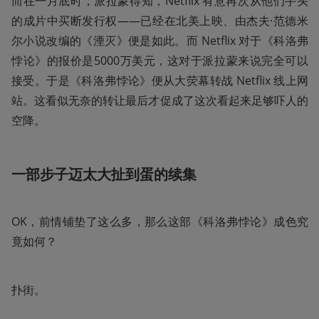
而在一月底时，派拉蒙得知，Netflix 有意再次从他们手头
的成片中买断发行权——已经在北美上映、由杰夫·范德米
尔小说改编的《湮灭》便是如此。而 Netflix 对于《科洛弗
悖论》的报价是5000万美元，这对于派拉蒙来说完全可以
接受。于是《科洛弗悖论》便从大荧幕转战 Netflix 线上网
站。这看似无奈的转让最后才促成了这次看起来足够吓人的
空降。
一部步子迈太大扯到蛋的续集
OK，前情铺垫了这么多，那么这部《科洛弗悖论》成色究
竟如何？
扑街。