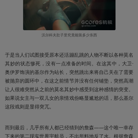
沃尔科夫肚子里究竟能装多少东西
于是当人们试图接受原本还活蹦乱跳的人物不断以各种莫名
其妙的状态惨死，没有一点准备的时间。在这其中，大卫·
奥伊罗饰演的基尔作为站长，突然跳出来将自己关在了需要
被抛弃的圆环中，在这之前情节并没有任何铺垫，突然高潮
让人很难突然从之前的莫名其妙中感受到这种感情的突变。
如果说女主与一双儿女的亲情戏份略显尴尬的话，那么基尔
这段戏则是显得突兀。
而到最后，几乎所有人都已经猜到的詹森——这个唯一幸存
下来的第二现实世界宇航员，不出所料地反了水。根据詹森