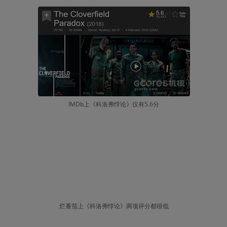
IMDb上《科洛弗悖论》仅有5.6分
烂番茄上《科洛弗悖论》两项评分都很低