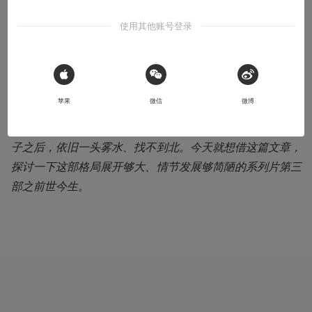
本文系用户投稿，不代表机核网观点
使用其他账号登录
⚠️ 未经作者授权 禁止转载
 Sign in with Apple
导语：由派拉蒙投资拍摄、临发行却卖给 Netflix，最终作为
苹果
微信
微博
电视电影上线的《科洛弗》系列第三部作品《科洛弗悖
论》，似乎引起了不小的争议。而我本人在看了三遍这部片
子之后，依旧一头雾水、找不到北。今天就想借这篇文章，
探讨一下这部格局展开够大、情节发展够简陋的系列片第三
部之前世今生。