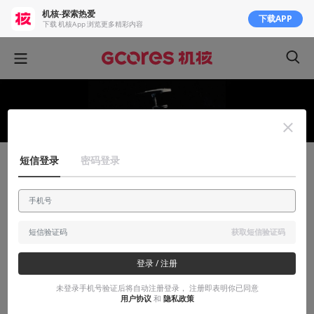
机核-探索热爱
下载APP
下载 机核App 浏览更多精彩内容
短信登录
密码登录
有感而发
我很想简单聊聊《科洛弗悖论》，但这部电
影不给我这个机会
获取短信验证码
来自一个看了三遍还是一头雾水的普通观众
登录 / 注册
2018-03-13
札幌Sapporo
未登录手机号验证后将自动注册登录， 注册即表明你已同意
用户协议
和
隐私政策