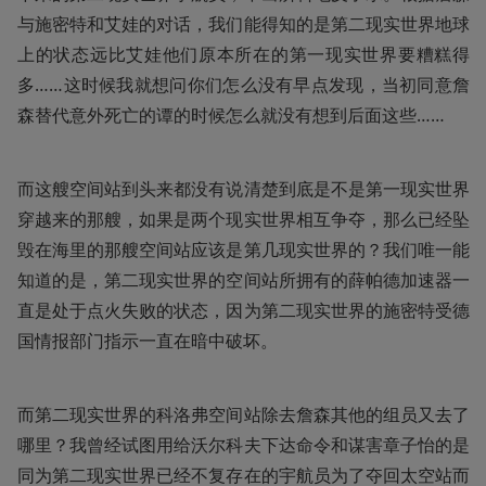
与施密特和艾娃的对话，我们能得知的是第二现实世界地球
上的状态远比艾娃他们原本所在的第一现实世界要糟糕得
多……这时候我就想问你们怎么没有早点发现，当初同意詹
森替代意外死亡的谭的时候怎么就没有想到后面这些……
而这艘空间站到头来都没有说清楚到底是不是第一现实世界
穿越来的那艘，如果是两个现实世界相互争夺，那么已经坠
毁在海里的那艘空间站应该是第几现实世界的？我们唯一能
知道的是，第二现实世界的空间站所拥有的薛帕德加速器一
直是处于点火失败的状态，因为第二现实世界的施密特受德
国情报部门指示一直在暗中破坏。
而第二现实世界的科洛弗空间站除去詹森其他的组员又去了
哪里？我曾经试图用给沃尔科夫下达命令和谋害章子怡的是
同为第二现实世界已经不复存在的宇航员为了夺回太空站而