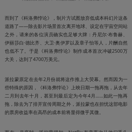
而到了《科洛弗悖论》，制片方试图放弃低成本科幻片这条
道路了——除去影片场景首次离开地球、设定在宇宙空间站
之外，请来的各位演员确实也足够大牌：丹尼尔·布鲁赫、
伊丽莎白·德比齐、大卫·奥伊罗以及章子怡等人，片酬自然
也低不了。于是《科洛弗悖论》制作成本首次冲破2500万
大关，达到了4700万美元。
派拉蒙原定在去年2月份就将这作推上大荧幕。然而因为一
些特殊的原因，《科洛弗悖论》上映日期一拖再拖，从去年
二月到去年十月，甚至到最后定为今年4月……如此一拖再
拖，除去为了排开宣传周期之外，派拉蒙也在担忧这部电影
的票房收益率在高昂的成本前将显得微乎其微。