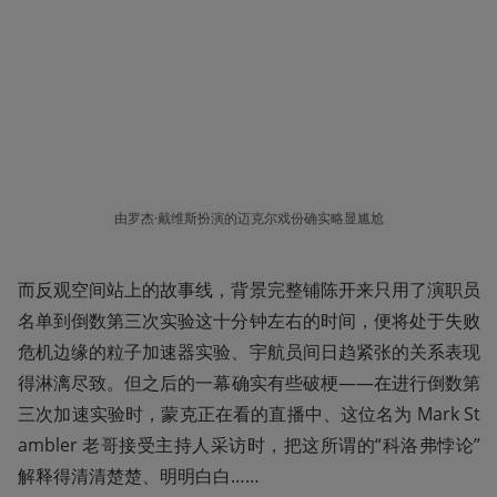
由罗杰·戴维斯扮演的迈克尔戏份确实略显尴尬
而反观空间站上的故事线，背景完整铺陈开来只用了演职员
名单到倒数第三次实验这十分钟左右的时间，便将处于失败
危机边缘的粒子加速器实验、宇航员间日趋紧张的关系表现
得淋漓尽致。但之后的一幕确实有些破梗——在进行倒数第
三次加速实验时，蒙克正在看的直播中、这位名为 Mark St
ambler 老哥接受主持人采访时，把这所谓的“科洛弗悖论”
解释得清清楚楚、明明白白……