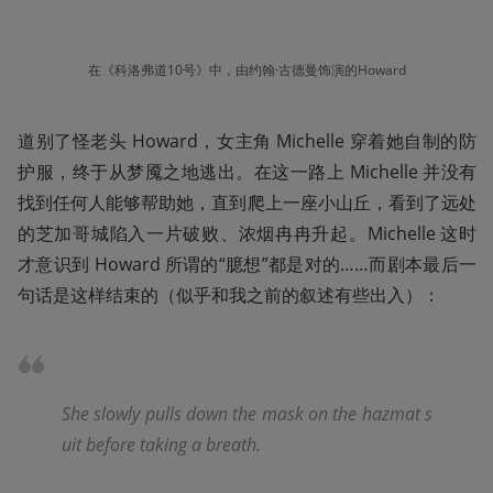
在《科洛弗道10号》中，由约翰·古德曼饰演的Howard
道别了怪老头 Howard，女主角 Michelle 穿着她自制的防
护服，终于从梦魇之地逃出。在这一路上 Michelle 并没有
找到任何人能够帮助她，直到爬上一座小山丘，看到了远处
的芝加哥城陷入一片破败、浓烟冉冉升起。Michelle 这时
才意识到 Howard 所谓的“臆想”都是对的……而剧本最后一
句话是这样结束的（似乎和我之前的叙述有些出入）：
She slowly pulls down the mask on the hazmat s
uit before taking a breath.