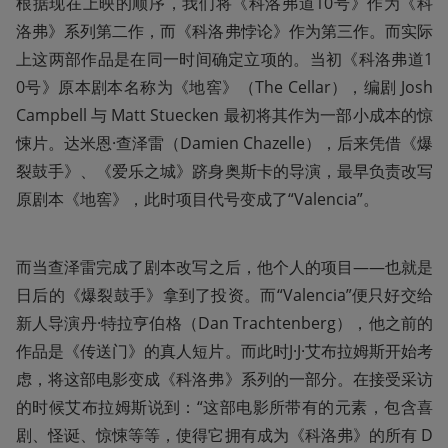
根据现在上映的顺序，我们将《科洛弗道10号》作为《科
洛弗》系列第二作，而《科洛弗悖论》作为第三作。而实际
上这两部作品是在同一时间确定立项的。当初《科洛弗道1
0号》原本剧本名称为《地窖》（The Cellar），编剧 Josh 
Campbell 与 Matt Stuecken 最初将其作为一部小成本的惊
悚片。达米恩·查泽雷（Damien Chazelle），后来凭借《爆
裂鼓手》、《爱乐之城》跻身奥斯卡的导演，最早负责改写
原剧本《地窖》，此时项目代号变成了“Valencia”。
而当查泽雷完成了剧本改写之后，他个人的项目——也就是
日后的《爆裂鼓手》拿到了投资。而“Valencia”便只好交给
新人导演丹·特拉亨伯格（Dan Trachtenberg），他之前的
作品是《传送门》的真人短片。而此时J·J·艾布拉姆斯开始考
虑，将这部电影变成《科洛弗》系列的一部分。在接受采访
的时候艾布拉姆斯说到：“这部电影所带有的元素，包含喜
剧、怪诞、惊悚等等，使得它拥有成为《科洛弗》的所有 D