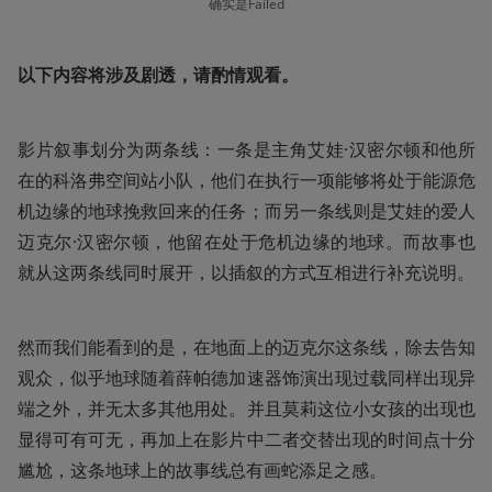
确实是Failed
以下内容将涉及剧透，请酌情观看。
影片叙事划分为两条线：一条是主角艾娃·汉密尔顿和他所
在的科洛弗空间站小队，他们在执行一项能够将处于能源危
机边缘的地球挽救回来的任务；而另一条线则是艾娃的爱人
迈克尔·汉密尔顿，他留在处于危机边缘的地球。而故事也
就从这两条线同时展开，以插叙的方式互相进行补充说明。
然而我们能看到的是，在地面上的迈克尔这条线，除去告知
观众，似乎地球随着薛帕德加速器饰演出现过载同样出现异
端之外，并无太多其他用处。并且莫莉这位小女孩的出现也
显得可有可无，再加上在影片中二者交替出现的时间点十分
尴尬，这条地球上的故事线总有画蛇添足之感。