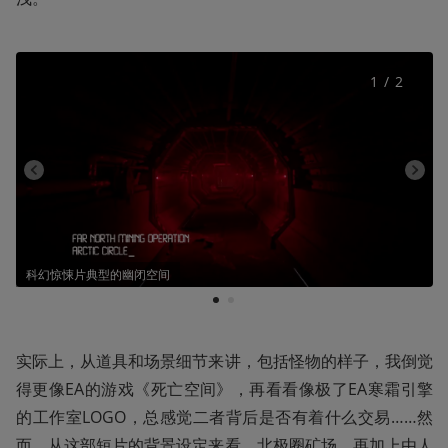
1
 / 
2
科幻惊悚片典型的幽闭空间
1
2
实际上，从道具和场景细节来讲，包括怪物的样子，我倒觉
得更像EA的游戏《死亡空间》，再看看像极了EA寒霜引擎
的工作室LOGO，总感觉二者背后是否有着什么交易……然
而，从这部短片的背景设定来看，北极圈矿场，再加上由人