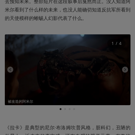
去预知未来。整部短片在这段叙事后戛然而止。没人知道阿
米尔看到了什么样的未来，也没人能确切知道反抗军所看到
的天使模样的蜥蜴人幻影代表了什么。
1
 / 
4
被改造的阿米尔
1
2
3
4
《拉卡》是典型的尼尔·布洛姆坎普风格，脏科幻，丑陋的