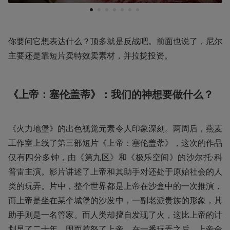
1
2
3
4
5
6
7
你要问它想表达什么？顶多就是反战吧。前面也说了，尼尔
主要还是靠短片卖特效卖素材，并拉拢投资。
《上帝：塞伦盖蒂》：我们的神想要做什么？
《火力地堡》的出色视觉元素令人印象深刻。两周后，燕麦
工作室上线了第三部短片《上帝：塞伦盖蒂》，这次的作品
仅有四分多钟，由《第九区》和《极乐空间》的沙尔托·科
普雷主演。影片讲述了上帝和其助手对还处于原始社会的人
类的玩弄。片中，整个世界都是上帝在沙盒中的一次推演，
而上帝是坐在某个城堡的沙发中，一副老派贵族的形象，其
助手则是一名管家。而人类却擅自发现了火，这比上帝的计
划早了二十年，因而惹怒了上帝，在一番玩弄之后，上帝命