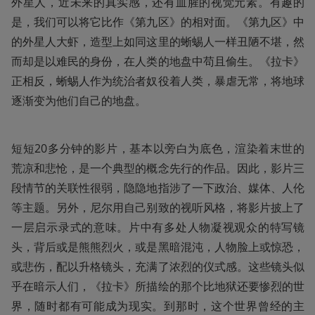
外星人，近未来的真实感，还有血腥的视觉元素。有趣的
是，我们可以将它比作《第九区》的相对面。《第九区》中
的外星人大虾，造型上如同这里的蜥蜴人一样丑陋不堪，然
而却是以难民的身份，在人类的地盘中苟且偷生。《拉卡》
正相反，蜥蜴人作为统治者奴役着人类，暴虐无常，将地球
逐渐变为他们自己的地盘。
短短20多分钟的影片，基本以旁白为底色，渲染着末世的
荒凉和悲怆，是一个典型的概念先行的作品。因此，影片三
段情节的关联性很弱，隐隐地指涉了一下政治、媒体、人伦
等主题。另外，尼尔用自己别致的视听风格，将影片披上了
一层启示录式的意味。片中有多处人物凝视观众的特写镜
头，背后或是熊熊烈火，或是黑暗混沌，人物脸上或惊恐，
或悲伤，配以升格镜头，充满了浓烈的仪式感。这些镜头似
乎在暗示人们，《拉卡》所描绘的那个比地狱还要惨烈的世
界，随时都有可能成为现实。到那时，这个世界曾经的主