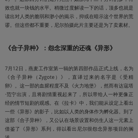
效也就一块钱的水平。稍微过度解读一下的话，顶多也就是
读出对人类的脆弱和渺小的揭示，抑或在暗示这个世界的荒
谬。但这些都不重要，尼尔拍摄此片主要还是为了卖素材。
《合子异种》：怨念深重的还魂《异形》
7月12日，燕麦工作室第一辑的第四部作品正式上线，名为
《合子异种（Zygote）》，直译过来的名字是《受精
卵》。这一部的血腥程度不及《火力地堡》，然而有达寇塔
·范宁出演，且将剧情重视起来了，所以带给人一种更像正
经的情节短剧的观感。在《拉卡》中，我们能从设定上看出
一些《异形》的影子，比如以人类的身体作为孵化器。到了
这部《合子异种》，又公认在场景设置和仿生人这一元素上
借鉴了《异形》系列，得以看出尼尔很怨念异形项目的搁
浅。