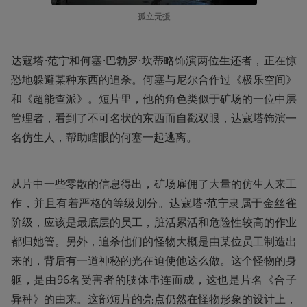
孤立无援
达寇塔·范宁和何塞·巴勃罗·坎蒂略饰演两位生还者，正在惊
恐地躲避某种东西的追杀。何塞与尼尔合作过《极乐空间》
和《超能查派》。短片里，他的角色类似于矿场的一位中层
管理者，看到了不可名状的东西而自戳双眼，达寇塔饰演一
名仿生人，帮助瞎眼的何塞一起逃离。
从片中一些零散的信息得出，矿场雇佣了大量的仿生人来工
作，并且有着严格的等级划分。达寇塔·范宁隶属于金丝雀
阶级，应该是最底层的员工，脏活累活和危险性较高的作业
都归她管。另外，追杀他们的怪物大概是由某位员工制造出
来的，背后有一道神秘的光在迫使他这么做。这个怪物的身
躯，是由96名受害者的肢体串连而成，这也是片名《合子
异种》的由来。这部短片的亮点仍然在怪物形象的设计上，