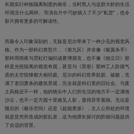
长期实行种族隔离制度的南非，当时黑人与这群大虾的生活
环境没什么两样。导演在片中巧妙插入了不少“私货”，也令
影片拥有更多的可解读性。
而最令人印象深刻的，无疑是尼尔带来了一种少见的视觉风
格。作为一部科幻类型片，《第九区》并非像《银翼杀手》
那样用雨夜与霓虹灯编织成赛博朋克，也不像《独立日》那
样是光怪陆离的视觉奇观，甚至与《异形》那种工人阶级气
质的太空惊悚都大相径庭。尼尔的科幻世界肮脏、破败，充
满了老旧萧条的建筑景观，完全就是科幻里的旧社会。与废
土风格还不一样，他的镜头中人们所生活的地方不一定满地
沙尘，也不一定方圆十里难见人影，显得异常孤独。无论是
随后的《极乐空间》还是《超能查派》，主人公所处的环境
就是贫穷所造成的脏乱差，这为他擅长探讨的阶级问题提供
了合适的背景。