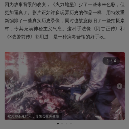
因为故事背景的改变，《火力地堡》少了一些未来色彩，但
更加逼真了。影片正如许多玩弄历史的作品一样，用特效重
新编排了一些真实历史录像，同时也故意做旧了一些拍摄素
材，令其充满神秘主义气息。这种手法像《阿甘正传》和
《X战警前传》都用过，是一种病毒营销的好手段。
1
 / 
4
被河神杀死的人，骨骼会变黑变硬
1
2
3
4