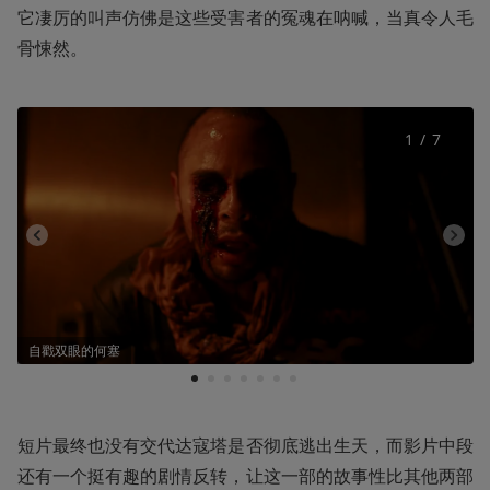
它凄厉的叫声仿佛是这些受害者的冤魂在呐喊，当真令人毛
骨悚然。
1
 / 
7
自戳双眼的何塞
1
2
3
4
5
6
7
短片最终也没有交代达寇塔是否彻底逃出生天，而影片中段
还有一个挺有趣的剧情反转，让这一部的故事性比其他两部