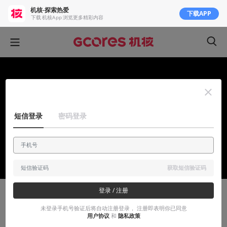
机核-探索热爱
下载APP
下载 机核App 浏览更多精彩内容
短信登录
密码登录
获取短信验证码
登录 / 注册
有感而发
未登录手机号验证后将自动注册登录， 注册即表明你已同意
用户协议
和
隐私政策
《第九区》导演正在用更激进的方式延续他