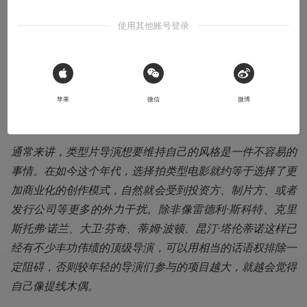
的创作风格
使用其他账号登录
燕麦工作室的短片都太有趣了！B级范儿很正。
2017-08-04
王写写
 Sign in with Apple
苹果
微信
微博
本文系用户投稿，不代表机核网观点
通常来讲，类型片导演想要维持自己的风格是一件不容易的
事情。在如今这个年代，选择拍类型电影就约等于选择了更
加商业化的创作模式，自然就会受到投资方、制片方、或者
发行公司等更多的外力干扰。除非像雷德利·斯科特、克里
斯托弗·诺兰、大卫·芬奇、蒂姆·波顿、昆汀·塔伦蒂诺这样已
经有不少丰功伟绩的顶级导演，可以用相当的话语权排除一
定阻碍，否则较年轻的导演们参与的项目越大，就越会觉得
自己像提线木偶。