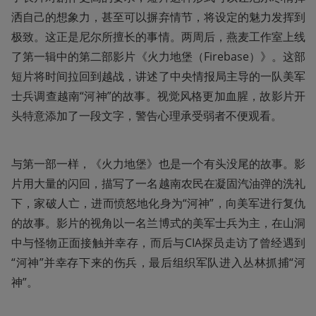
洒自己的想象力，甚至可以摒弃情节，将设定的魅力发挥到
极致。这正是尼尔所擅长的事情。两周后，燕麦工作室上线
了第一辑中的第二部影片《火力地堡（Firebase）》。这部
短片将时间拉回到越战，讲述了中央情报局主导的一队美军
士兵调查越南“河神”的故事。视觉风格更加血腥，故影片开
头特意添加了一段文字，警告心理承受弱者不便观看。
与第一部一样，《火力地堡》也是一个有头没尾的故事。影
片用大量的闪回，描写了一名越南农民在凝固汽油弹的洗礼
下，家破人亡，进而愤怒地化身为“河神”，向美军进行复仇
的故事。影片的视角以一名兰博式的美军士兵为主，在山洞
中与怪物正面接触并幸存，而后与CIA探员走访了曾经遇到
“河神”并幸存下来的伤兵，最后组织军队进入丛林抓捕“河
神”。