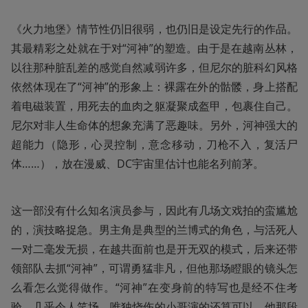
《火力地堡》情节性仍旧很弱，也仍旧是设定先行的作品。
其最精彩之处就在于对“河神”的塑造。由于是在越南丛林，
以往那种脏乱差的感觉自然减弱许多，但尼尔的脏科幻风格
依然体现在了“河神”的形象上：裸露在外的骷髅，身上搭配
着电磁装置，用死去的血肉之躯凝聚成盔甲，包裹住自己。
尼尔对非人生命体的想象充满了恶趣味。另外，河神强大的
超能力（隐形，心灵控制，意念移动，刀枪不入，复活尸
体……），放在漫威、DC宇宙里估计也能名列前茅。
这一部没有什么知名演员参与，因此有几场文戏拍的蛮尴尬
的，演技略捉急。男主角是典型的兰博式的角色，与活死人
一对二毫发无损，在越共面前也是开无双的模式，后来还带
领部队去抓“河神”，可谓勇猛非凡，但他那场瞪眼的镜头怎
么看怎么觉得做作。“河神”在变身前的特写也是经不住考
验，几乎令人笑场。唯独烧伤的小哥演的还算可以，他那段