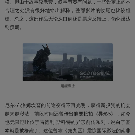
格。但由于故事较老套，叙事节奏有问题，一些设定上的不
合理之处没有很好地给出解释，整部影片的收尾也比较粗
糙。总之，这部作品无论从口碑还是票房反馈上，仍然没达
到预期。
超能查派
尼尔·布洛姆坎普的前途变得不再光明，获得新投资的机会
越来越渺茫。前段时间还曾传出他要接拍《异形5》，如今
也无限期让位于雷德利·斯科特的异形前传系列，说白了基
本就是被枪毙了。这位曾靠《第九区》震惊国际影坛的南非