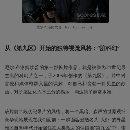
尼尔·布洛姆坎普（Neill Blomkamp）
从《第九区》开始的独特视觉风格：“脏科幻”
尼尔·布洛姆坎普的第一部长片作品，就是被誉为21世纪最
杰出的科幻片之一，于2009年创作的《第九区》。片中对
官僚和媒体鞭辟入里的讽刺，对自私和贪婪一针见血的刻
画，对阶层固化入木三分的揭示，均达到了超常水准。
该片前半段伪纪录片的风格，将一个黑暗、森严的世界观纤
毫毕现地展现在我们面前：一群面容丑陋名为“大虾”的外星
难民自90年代开始居住在人类规划的保留地“第九区”中，该