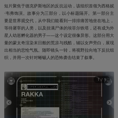
短片聚焦于德克萨斯地区的反抗运动，该组织首领为西格妮
·韦弗饰演。故事分为三部分，以小标题隔开。第一部分主
要是世界观交代，从中我们能看到一排排痛苦地坐在地上，
等待屠宰的人类，以及挂满尸体的埃菲尔铁塔，还有成为外
星人幼崽孵化器的男子——这个设定很像异形。这部分用大
量的蒙太奇渲染末日般的荒凉与残酷，辅以女声旁白，展现
出相当的悲怆气氛。随即镜头一转，将视野拉向地下反抗组
织，并用一次针对蜥蜴人的恐怖袭击结束了叙事。
1
 / 
9