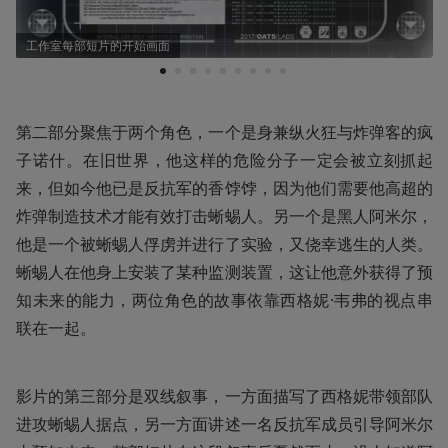
工作室每部短片的开始画面
1
2
3
4
5
6
7
8
9
第二部分聚焦于两个角色，一个是身兼纵火狂与炸弹客的疯
子诺什。在旧世界，他这样的危险分子一定会被立刻抓起
来，但如今他已是反抗军的香饽饽，因为他们需要他高超的
炸弹制造技术才能有效打击蜥蜴人。另一个是黑人阿米尔，
他是一个被蜥蜴人俘虏并进行了实验，又侥幸逃生的人类。
蜥蜴人在他身上安装了某种监测装置，这让他意外获得了预
知未来的能力，两位角色的故事依靠西格妮·韦弗的视点串
联在一起。
影片的第三部分是双线叙事，一方面描写了西格妮带领部队
进攻蜥蜴人据点，另一方面讲述一名反抗军成员引导阿米尔